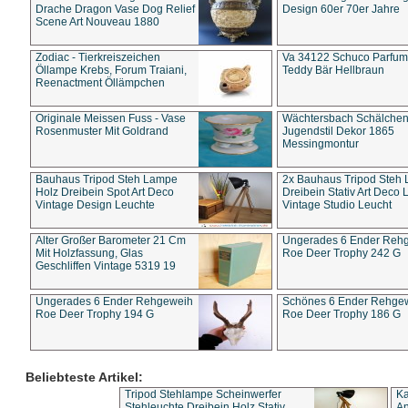
Drache Dragon Vase Dog Relief
Design 60er 70er Jahre
Scene Art Nouveau 1880
Zodiac - Tierkreiszeichen
Va 34122 Schuco Parfum 
Öllampe Krebs, Forum Traiani,
Teddy Bär Hellbraun
Reenactment Öllämpchen
Originale Meissen Fuss - Vase
Wächtersbach Schälche
Rosenmuster Mit Goldrand
Jugendstil Dekor 1865
Messingmontur
Bauhaus Tripod Steh Lampe
2x Bauhaus Tripod Steh
Holz Dreibein Spot Art Deco
Dreibein Stativ Art Deco L
Vintage Design Leuchte
Vintage Studio Leucht
Alter Großer Barometer 21 Cm
Ungerades 6 Ender Reh
Mit Holzfassung, Glas
Roe Deer Trophy 242 G
Geschliffen Vintage 5319 19
Ungerades 6 Ender Rehgeweih
Schönes 6 Ender Rehge
Roe Deer Trophy 194 G
Roe Deer Trophy 186 G
Beliebteste Artikel:
Tripod Stehlampe Scheinwerfer
Ka
Stehleuchte Dreibein Holz Stativ
An