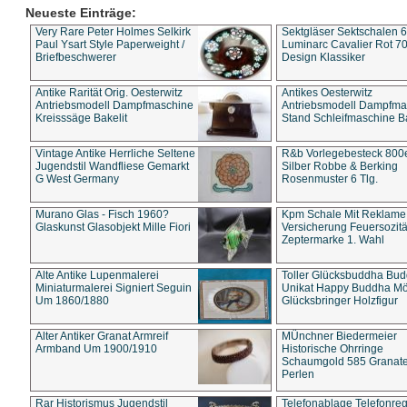
Neueste Einträge:
Very Rare Peter Holmes Selkirk
Sektgläser Sektschalen 
Paul Ysart Style Paperweight /
Luminarc Cavalier Rot 70
Briefbeschwerer
Design Klassiker
Antike Rarität Orig. Oesterwitz
Antikes Oesterwitz
Antriebsmodell Dampfmaschine
Antriebsmodell Dampfma
Kreisssäge Bakelit
Stand Schleifmaschine Ba
Vintage Antike Herrliche Seltene
R&b Vorlegebesteck 800
Jugendstil Wandfliese Gemarkt
Silber Robbe & Berking
G West Germany
Rosenmuster 6 Tlg.
Murano Glas - Fisch 1960?
Kpm Schale Mit Reklame
Glaskunst Glasobjekt Mille Fiori
Versicherung Feuersozitä
Zeptermarke 1. Wahl
Alte Antike Lupenmalerei
Toller Glücksbuddha Bu
Miniaturmalerei Signiert Seguin
Unikat Happy Buddha M
Um 1860/1880
Glücksbringer Holzfigur
Alter Antiker Granat Armreif
MÜnchner Biedermeier
Armband Um 1900/1910
Historische Ohrringe
Schaumgold 585 Granate 
Perlen
Rar Historismus Jugendstil
Telefonablage Telefonreg