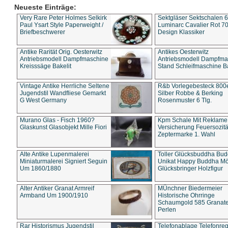
Neueste Einträge:
Very Rare Peter Holmes Selkirk
Sektgläser Sektschalen 
Paul Ysart Style Paperweight /
Luminarc Cavalier Rot 70
Briefbeschwerer
Design Klassiker
Antike Rarität Orig. Oesterwitz
Antikes Oesterwitz
Antriebsmodell Dampfmaschine
Antriebsmodell Dampfma
Kreisssäge Bakelit
Stand Schleifmaschine Ba
Vintage Antike Herrliche Seltene
R&b Vorlegebesteck 800
Jugendstil Wandfliese Gemarkt
Silber Robbe & Berking
G West Germany
Rosenmuster 6 Tlg.
Murano Glas - Fisch 1960?
Kpm Schale Mit Reklame
Glaskunst Glasobjekt Mille Fiori
Versicherung Feuersozitä
Zeptermarke 1. Wahl
Alte Antike Lupenmalerei
Toller Glücksbuddha Bu
Miniaturmalerei Signiert Seguin
Unikat Happy Buddha M
Um 1860/1880
Glücksbringer Holzfigur
Alter Antiker Granat Armreif
MÜnchner Biedermeier
Armband Um 1900/1910
Historische Ohrringe
Schaumgold 585 Granate 
Perlen
Rar Historismus Jugendstil
Telefonablage Telefonreg