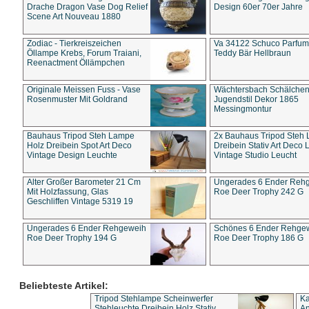
Drache Dragon Vase Dog Relief
Design 60er 70er Jahre
Scene Art Nouveau 1880
Zodiac - Tierkreiszeichen
Va 34122 Schuco Parfum 
Öllampe Krebs, Forum Traiani,
Teddy Bär Hellbraun
Reenactment Öllämpchen
Originale Meissen Fuss - Vase
Wächtersbach Schälche
Rosenmuster Mit Goldrand
Jugendstil Dekor 1865
Messingmontur
Bauhaus Tripod Steh Lampe
2x Bauhaus Tripod Steh
Holz Dreibein Spot Art Deco
Dreibein Stativ Art Deco L
Vintage Design Leuchte
Vintage Studio Leucht
Alter Großer Barometer 21 Cm
Ungerades 6 Ender Reh
Mit Holzfassung, Glas
Roe Deer Trophy 242 G
Geschliffen Vintage 5319 19
Ungerades 6 Ender Rehgeweih
Schönes 6 Ender Rehge
Roe Deer Trophy 194 G
Roe Deer Trophy 186 G
Beliebteste Artikel:
Tripod Stehlampe Scheinwerfer
Ka
Stehleuchte Dreibein Holz Stativ
An