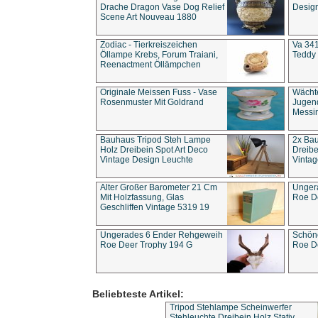
Drache Dragon Vase Dog Relief
Design
Scene Art Nouveau 1880
Zodiac - Tierkreiszeichen
Va 341
Öllampe Krebs, Forum Traiani,
Teddy 
Reenactment Öllämpchen
Originale Meissen Fuss - Vase
Wächt
Rosenmuster Mit Goldrand
Jugend
Messi
Bauhaus Tripod Steh Lampe
2x Ba
Holz Dreibein Spot Art Deco
Dreibe
Vintage Design Leuchte
Vintag
Alter Großer Barometer 21 Cm
Unger
Mit Holzfassung, Glas
Roe D
Geschliffen Vintage 5319 19
Ungerades 6 Ender Rehgeweih
Schön
Roe Deer Trophy 194 G
Roe D
Beliebteste Artikel:
Tripod Stehlampe Scheinwerfer
Stehleuchte Dreibein Holz Stativ