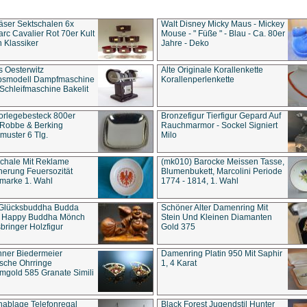
äser Sektschalen 6x
Walt Disney Micky Maus - Mickey
rc Cavalier Rot 70er Kult
Mouse - " Füße " - Blau - Ca. 80er
 Klassiker
Jahre - Deko
s Oesterwitz
Alte Originale Korallenkette
ebsmodell Dampfmaschine
Korallenperlenkette
Schleifmaschine Bakelit
rlegebesteck 800er
Bronzefigur Tierfigur Gepard Auf
 Robbe & Berking
Rauchmarmor - Sockel Signiert
uster 6 Tlg.
Milo
chale Mit Reklame
(mk010) Barocke Meissen Tasse,
herung Feuersozität
Blumenbukett, Marcolini Periode
marke 1. Wahl
1774 - 1814, 1. Wahl
 Glücksbuddha Budda
Schöner Alter Damenring Mit
t Happy Buddha Mönch
Stein Und Kleinen Diamanten
bringer Holzfigur
Gold 375
ner Biedermeier
Damenring Platin 950 Mit Saphir
ische Ohrringe
1, 4 Karat
gold 585 Granate Simili
nablage Telefonregal
Black Forest Jugendstil Hunter