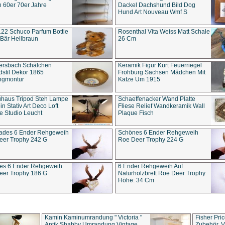
 60er 70er Jahre
Dackel Dachshund Bild Dog
Hund Art Nouveau Wmf S
22 Schuco Parfum Bottle
Rosenthal Vita Weiss Matt Schale
Bär Hellbraun
26 Cm
ersbach Schälchen
Keramik Figur Kurt Feuerriegel
stil Dekor 1865
Frohburg Sachsen Mädchen Mit
ngmontur
Katze Um 1915
uhaus Tripod Steh Lampe
Schaeffenacker Wand Platte
in Stativ Art Deco Loft
Fliese Relief Wandkeramik Wall
e Studio Leucht
Plaque Fisch
ades 6 Ender Rehgeweih
Schönes 6 Ender Rehgeweih
eer Trophy 242 G
Roe Deer Trophy 224 G
es 6 Ender Rehgeweih
6 Ender Rehgeweih Auf
eer Trophy 186 G
Naturholzbrett Roe Deer Trophy
Höhe: 34 Cm
Kamin Kaminumrandung " Victoria "
Fisher Pri
Antik Shabby Umrandung Vintage
Zubehör, V