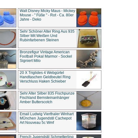
Walt Disney Micky Maus - Mickey
Mouse - " Füße " - Rot - Ca. 80er
Jahre - Deko
Sehr Schöner Alter Ring Aus 935
Silber Mit Weißen Und
Rubinfarbenen Steinen
Bronzefigur Vintage American
Football Pokal Marmor - Sockel
Signiert Milo
20 X Triglides 4 Webgürtel
Handtaschen Geldbeutel Ring
Verschluss Haken Schieber
Sehr Alter Silber 835 Fischpunze
Fischland Bernsteinanhänger
Amber Butterscotch
Email Ludwig Vierthaler Winhart
MÜnchen Jugendstil Cachepot
Art Nouveau 5c Wmf
French Jugendstil Schmetterling