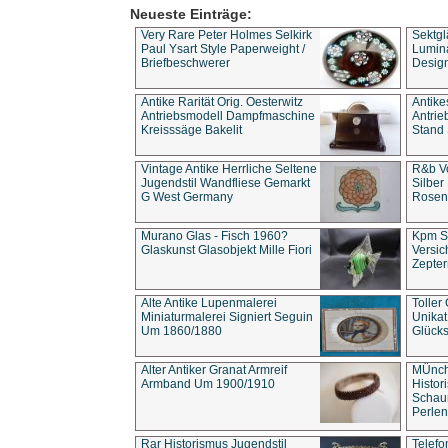
Neueste Einträge:
Very Rare Peter Holmes Selkirk
Sektgl
Paul Ysart Style Paperweight /
Lumina
Briefbeschwerer
Design
Antike Rarität Orig. Oesterwitz
Antike
Antriebsmodell Dampfmaschine
Antri
Kreisssäge Bakelit
Stand 
Vintage Antike Herrliche Seltene
R&b Vo
Jugendstil Wandfliese Gemarkt
Silber
G West Germany
Rosenm
Murano Glas - Fisch 1960?
Kpm S
Glaskunst Glasobjekt Mille Fiori
Versic
Zepter
Alte Antike Lupenmalerei
Toller
Miniaturmalerei Signiert Seguin
Unika
Um 1860/1880
Glücks
Alter Antiker Granat Armreif
MÜnch
Armband Um 1900/1910
Histor
Schaum
Perlen
Rar Historismus Jugendstil
Telefo