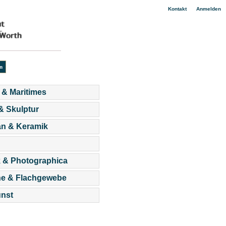
|
Kontakt
Anmelden
 & Maritimes
 & Skulptur
an & Keramik
 & Photographica
he & Flachgewebe
nst