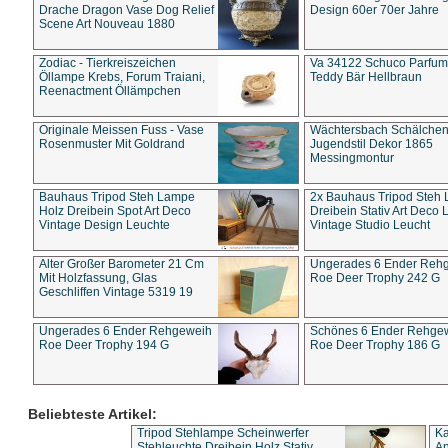
Drache Dragon Vase Dog Relief
Design 60er 70er Jahre
Scene Art Nouveau 1880
Zodiac - Tierkreiszeichen
Va 34122 Schuco Parfum 
Öllampe Krebs, Forum Traiani,
Teddy Bär Hellbraun
Reenactment Öllämpchen
Originale Meissen Fuss - Vase
Wächtersbach Schälche
Rosenmuster Mit Goldrand
Jugendstil Dekor 1865
Messingmontur
Bauhaus Tripod Steh Lampe
2x Bauhaus Tripod Steh
Holz Dreibein Spot Art Deco
Dreibein Stativ Art Deco L
Vintage Design Leuchte
Vintage Studio Leucht
Alter Großer Barometer 21 Cm
Ungerades 6 Ender Reh
Mit Holzfassung, Glas
Roe Deer Trophy 242 G
Geschliffen Vintage 5319 19
Ungerades 6 Ender Rehgeweih
Schönes 6 Ender Rehge
Roe Deer Trophy 194 G
Roe Deer Trophy 186 G
Beliebteste Artikel:
Tripod Stehlampe Scheinwerfer
Ka
Stehleuchte Dreibein Holz Stativ
An