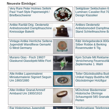
Neueste Einträge:
Very Rare Peter Holmes Selkirk
Sektgläser Sektschalen 
Paul Ysart Style Paperweight /
Luminarc Cavalier Rot 70
Briefbeschwerer
Design Klassiker
Antike Rarität Orig. Oesterwitz
Antikes Oesterwitz
Antriebsmodell Dampfmaschine
Antriebsmodell Dampfma
Kreisssäge Bakelit
Stand Schleifmaschine Ba
Vintage Antike Herrliche Seltene
R&b Vorlegebesteck 800
Jugendstil Wandfliese Gemarkt
Silber Robbe & Berking
G West Germany
Rosenmuster 6 Tlg.
Murano Glas - Fisch 1960?
Kpm Schale Mit Reklame
Glaskunst Glasobjekt Mille Fiori
Versicherung Feuersozitä
Zeptermarke 1. Wahl
Alte Antike Lupenmalerei
Toller Glücksbuddha Bu
Miniaturmalerei Signiert Seguin
Unikat Happy Buddha M
Um 1860/1880
Glücksbringer Holzfigur
Alter Antiker Granat Armreif
MÜnchner Biedermeier
Armband Um 1900/1910
Historische Ohrringe
Schaumgold 585 Granate 
Perlen
Rar Historismus Jugendstil
Telefonablage Telefonreg