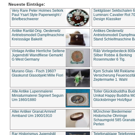
Neueste Einträge:
Very Rare Peter Holmes Selkirk
Sektgläser Sektschalen 
Paul Ysart Style Paperweight /
Luminarc Cavalier Rot 70
Briefbeschwerer
Design Klassiker
Antike Rarität Orig. Oesterwitz
Antikes Oesterwitz
Antriebsmodell Dampfmaschine
Antriebsmodell Dampfma
Kreisssäge Bakelit
Stand Schleifmaschine Ba
Vintage Antike Herrliche Seltene
R&b Vorlegebesteck 800
Jugendstil Wandfliese Gemarkt
Silber Robbe & Berking
G West Germany
Rosenmuster 6 Tlg.
Murano Glas - Fisch 1960?
Kpm Schale Mit Reklame
Glaskunst Glasobjekt Mille Fiori
Versicherung Feuersozitä
Zeptermarke 1. Wahl
Alte Antike Lupenmalerei
Toller Glücksbuddha Bu
Miniaturmalerei Signiert Seguin
Unikat Happy Buddha M
Um 1860/1880
Glücksbringer Holzfigur
Alter Antiker Granat Armreif
MÜnchner Biedermeier
Armband Um 1900/1910
Historische Ohrringe
Schaumgold 585 Granate 
Perlen
Rar Historismus Jugendstil
Telefonablage Telefonreg