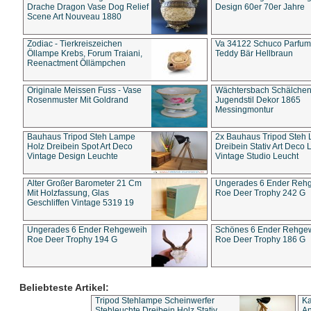
Drache Dragon Vase Dog Relief
Design 60er 70er Jahre
Scene Art Nouveau 1880
Zodiac - Tierkreiszeichen
Va 34122 Schuco Parfum 
Öllampe Krebs, Forum Traiani,
Teddy Bär Hellbraun
Reenactment Öllämpchen
Originale Meissen Fuss - Vase
Wächtersbach Schälche
Rosenmuster Mit Goldrand
Jugendstil Dekor 1865
Messingmontur
Bauhaus Tripod Steh Lampe
2x Bauhaus Tripod Steh
Holz Dreibein Spot Art Deco
Dreibein Stativ Art Deco L
Vintage Design Leuchte
Vintage Studio Leucht
Alter Großer Barometer 21 Cm
Ungerades 6 Ender Reh
Mit Holzfassung, Glas
Roe Deer Trophy 242 G
Geschliffen Vintage 5319 19
Ungerades 6 Ender Rehgeweih
Schönes 6 Ender Rehge
Roe Deer Trophy 194 G
Roe Deer Trophy 186 G
Beliebteste Artikel:
Tripod Stehlampe Scheinwerfer
Ka
Stehleuchte Dreibein Holz Stativ
An