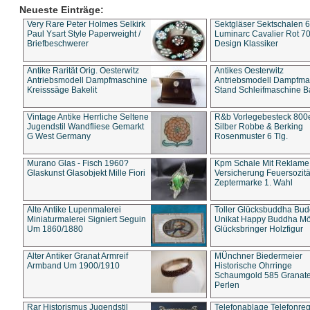
Neueste Einträge:
Very Rare Peter Holmes Selkirk
Sektgläser Sektschalen 
Paul Ysart Style Paperweight /
Luminarc Cavalier Rot 70
Briefbeschwerer
Design Klassiker
Antike Rarität Orig. Oesterwitz
Antikes Oesterwitz
Antriebsmodell Dampfmaschine
Antriebsmodell Dampfma
Kreisssäge Bakelit
Stand Schleifmaschine Ba
Vintage Antike Herrliche Seltene
R&b Vorlegebesteck 800
Jugendstil Wandfliese Gemarkt
Silber Robbe & Berking
G West Germany
Rosenmuster 6 Tlg.
Murano Glas - Fisch 1960?
Kpm Schale Mit Reklame
Glaskunst Glasobjekt Mille Fiori
Versicherung Feuersozitä
Zeptermarke 1. Wahl
Alte Antike Lupenmalerei
Toller Glücksbuddha Bu
Miniaturmalerei Signiert Seguin
Unikat Happy Buddha M
Um 1860/1880
Glücksbringer Holzfigur
Alter Antiker Granat Armreif
MÜnchner Biedermeier
Armband Um 1900/1910
Historische Ohrringe
Schaumgold 585 Granate 
Perlen
Rar Historismus Jugendstil
Telefonablage Telefonreg