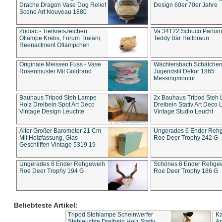
Drache Dragon Vase Dog Relief
Design 60er 70er Jahre
Scene Art Nouveau 1880
Zodiac - Tierkreiszeichen
Va 34122 Schuco Parfum 
Öllampe Krebs, Forum Traiani,
Teddy Bär Hellbraun
Reenactment Öllämpchen
Originale Meissen Fuss - Vase
Wächtersbach Schälche
Rosenmuster Mit Goldrand
Jugendstil Dekor 1865
Messingmontur
Bauhaus Tripod Steh Lampe
2x Bauhaus Tripod Steh
Holz Dreibein Spot Art Deco
Dreibein Stativ Art Deco L
Vintage Design Leuchte
Vintage Studio Leucht
Alter Großer Barometer 21 Cm
Ungerades 6 Ender Reh
Mit Holzfassung, Glas
Roe Deer Trophy 242 G
Geschliffen Vintage 5319 19
Ungerades 6 Ender Rehgeweih
Schönes 6 Ender Rehge
Roe Deer Trophy 194 G
Roe Deer Trophy 186 G
Beliebteste Artikel:
Tripod Stehlampe Scheinwerfer
Ka
Stehleuchte Dreibein Holz Stativ
An