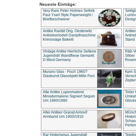
Neueste Einträge:
Very Rare Peter Holmes Selkirk
Sektgl
Paul Ysart Style Paperweight /
Lumina
Briefbeschwerer
Design
Antike Rarität Orig. Oesterwitz
Antike
Antriebsmodell Dampfmaschine
Antri
Kreisssäge Bakelit
Stand 
Vintage Antike Herrliche Seltene
R&b Vo
Jugendstil Wandfliese Gemarkt
Silber
G West Germany
Rosenm
Murano Glas - Fisch 1960?
Kpm S
Glaskunst Glasobjekt Mille Fiori
Versic
Zepter
Alte Antike Lupenmalerei
Toller
Miniaturmalerei Signiert Seguin
Unika
Um 1860/1880
Glücks
Alter Antiker Granat Armreif
MÜnch
Armband Um 1900/1910
Histor
Schaum
Perlen
Rar Historismus Jugendstil
Telefo