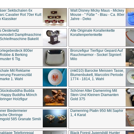
äser Sektschalen 6x
Walt Disney Micky Maus - Mickey
rc Cavalier Rot 70er Kult
Mouse - " Füße " - Blau - Ca. 80er
 Klassiker
Jahre - Deko
s Oesterwitz
Alte Originale Korallenkette
ebsmodell Dampfmaschine
Korallenperlenkette
Schleifmaschine Bakelit
rlegebesteck 800er
Bronzefigur Tierfigur Gepard Auf
 Robbe & Berking
Rauchmarmor - Sockel Signiert
uster 6 Tlg.
Milo
chale Mit Reklame
(mk010) Barocke Meissen Tasse,
herung Feuersozität
Blumenbukett, Marcolini Periode
marke 1. Wahl
1774 - 1814, 1. Wahl
 Glücksbuddha Budda
Schöner Alter Damenring Mit
t Happy Buddha Mönch
Stein Und Kleinen Diamanten
bringer Holzfigur
Gold 375
ner Biedermeier
Damenring Platin 950 Mit Saphir
ische Ohrringe
1, 4 Karat
gold 585 Granate Simili
nablage Telefonregal
Black Forest Jugendstil Hunter