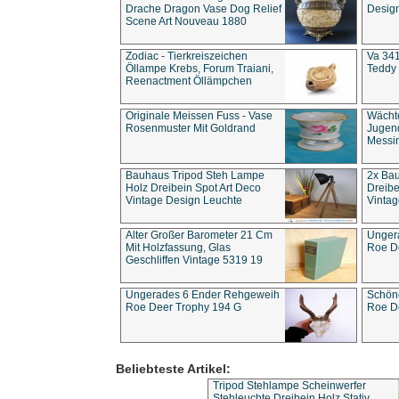
Drache Dragon Vase Dog Relief
Design
Scene Art Nouveau 1880
Zodiac - Tierkreiszeichen
Va 341
Öllampe Krebs, Forum Traiani,
Teddy 
Reenactment Öllämpchen
Originale Meissen Fuss - Vase
Wächt
Rosenmuster Mit Goldrand
Jugend
Messi
Bauhaus Tripod Steh Lampe
2x Ba
Holz Dreibein Spot Art Deco
Dreibe
Vintage Design Leuchte
Vintag
Alter Großer Barometer 21 Cm
Unger
Mit Holzfassung, Glas
Roe D
Geschliffen Vintage 5319 19
Ungerades 6 Ender Rehgeweih
Schön
Roe Deer Trophy 194 G
Roe D
Beliebteste Artikel:
Tripod Stehlampe Scheinwerfer
Stehleuchte Dreibein Holz Stativ