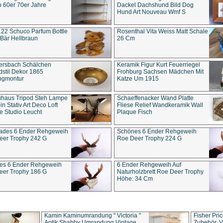
 60er 70er Jahre
Dackel Dachshund Bild Dog
Hund Art Nouveau Wmf S
22 Schuco Parfum Bottle
Rosenthal Vita Weiss Matt Schale
Bär Hellbraun
26 Cm
ersbach Schälchen
Keramik Figur Kurt Feuerriegel
stil Dekor 1865
Frohburg Sachsen Mädchen Mit
ngmontur
Katze Um 1915
uhaus Tripod Steh Lampe
Schaeffenacker Wand Platte
in Stativ Art Deco Loft
Fliese Relief Wandkeramik Wall
e Studio Leucht
Plaque Fisch
ades 6 Ender Rehgeweih
Schönes 6 Ender Rehgeweih
eer Trophy 242 G
Roe Deer Trophy 224 G
es 6 Ender Rehgeweih
6 Ender Rehgeweih Auf
eer Trophy 186 G
Naturholzbrett Roe Deer Trophy
Höhe: 34 Cm
Kamin Kaminumrandung " Victoria "
Fisher Pri
Antik Shabby Umrandung Vintage
Zubehör, V