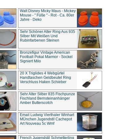
Walt Disney Micky Maus - Mickey
Mouse - " Füße " - Rot - Ca. 80er
Jahre - Deko
Sehr Schöner Alter Ring Aus 935
Silber Mit Weißen Und
Rubinfarbenen Steinen
Bronzefigur Vintage American
Football Pokal Marmor - Sockel
Signiert Milo
20 X Triglides 4 Webgürtel
Handtaschen Geldbeutel Ring
Verschluss Haken Schieber
Sehr Alter Silber 835 Fischpunze
Fischland Bernsteinanhänger
Amber Butterscotch
Email Ludwig Vierthaler Winhart
MÜnchen Jugendstil Cachepot
Art Nouveau 5c Wmf
French Jugendstil Schmetterling