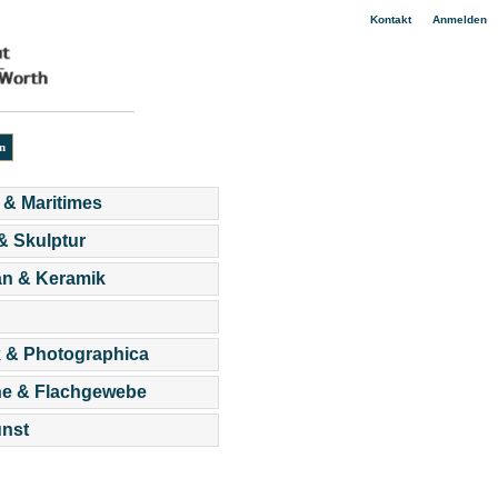
|
Kontakt
Anmelden
 & Maritimes
 & Skulptur
an & Keramik
 & Photographica
he & Flachgewebe
nst