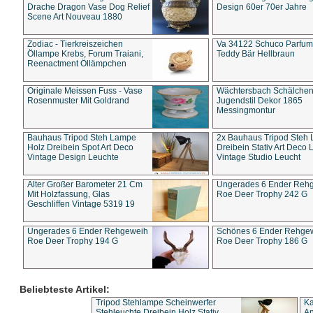
Drache Dragon Vase Dog Relief
Design 60er 70er Jahre
Scene Art Nouveau 1880
Zodiac - Tierkreiszeichen
Va 34122 Schuco Parfum 
Öllampe Krebs, Forum Traiani,
Teddy Bär Hellbraun
Reenactment Öllämpchen
Originale Meissen Fuss - Vase
Wächtersbach Schälche
Rosenmuster Mit Goldrand
Jugendstil Dekor 1865
Messingmontur
Bauhaus Tripod Steh Lampe
2x Bauhaus Tripod Steh
Holz Dreibein Spot Art Deco
Dreibein Stativ Art Deco L
Vintage Design Leuchte
Vintage Studio Leucht
Alter Großer Barometer 21 Cm
Ungerades 6 Ender Reh
Mit Holzfassung, Glas
Roe Deer Trophy 242 G
Geschliffen Vintage 5319 19
Ungerades 6 Ender Rehgeweih
Schönes 6 Ender Rehge
Roe Deer Trophy 194 G
Roe Deer Trophy 186 G
Beliebteste Artikel:
Tripod Stehlampe Scheinwerfer
Ka
Stehleuchte Dreibein Holz Stativ
An