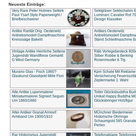
Neueste Einträge:
Very Rare Peter Holmes Selkirk
Sektgläser Sektschalen 
Paul Ysart Style Paperweight /
Luminarc Cavalier Rot 70
Briefbeschwerer
Design Klassiker
Antike Rarität Orig. Oesterwitz
Antikes Oesterwitz
Antriebsmodell Dampfmaschine
Antriebsmodell Dampfma
Kreisssäge Bakelit
Stand Schleifmaschine Ba
Vintage Antike Herrliche Seltene
R&b Vorlegebesteck 800
Jugendstil Wandfliese Gemarkt
Silber Robbe & Berking
G West Germany
Rosenmuster 6 Tlg.
Murano Glas - Fisch 1960?
Kpm Schale Mit Reklame
Glaskunst Glasobjekt Mille Fiori
Versicherung Feuersozitä
Zeptermarke 1. Wahl
Alte Antike Lupenmalerei
Toller Glücksbuddha Bu
Miniaturmalerei Signiert Seguin
Unikat Happy Buddha M
Um 1860/1880
Glücksbringer Holzfigur
Alter Antiker Granat Armreif
MÜnchner Biedermeier
Armband Um 1900/1910
Historische Ohrringe
Schaumgold 585 Granate 
Perlen
Rar Historismus Jugendstil
Telefonablage Telefonreg