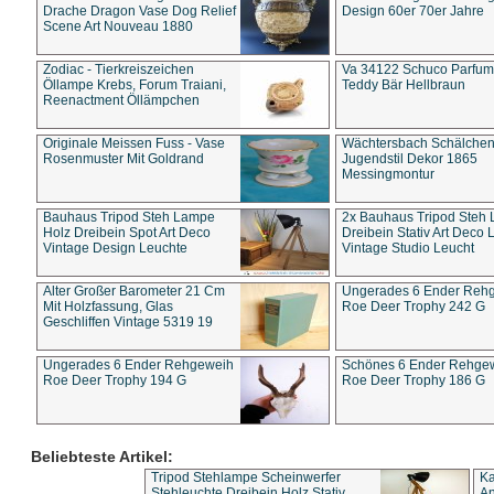
Drache Dragon Vase Dog Relief
Design 60er 70er Jahre
Scene Art Nouveau 1880
Zodiac - Tierkreiszeichen
Va 34122 Schuco Parfum 
Öllampe Krebs, Forum Traiani,
Teddy Bär Hellbraun
Reenactment Öllämpchen
Originale Meissen Fuss - Vase
Wächtersbach Schälche
Rosenmuster Mit Goldrand
Jugendstil Dekor 1865
Messingmontur
Bauhaus Tripod Steh Lampe
2x Bauhaus Tripod Steh
Holz Dreibein Spot Art Deco
Dreibein Stativ Art Deco L
Vintage Design Leuchte
Vintage Studio Leucht
Alter Großer Barometer 21 Cm
Ungerades 6 Ender Reh
Mit Holzfassung, Glas
Roe Deer Trophy 242 G
Geschliffen Vintage 5319 19
Ungerades 6 Ender Rehgeweih
Schönes 6 Ender Rehge
Roe Deer Trophy 194 G
Roe Deer Trophy 186 G
Beliebteste Artikel:
Tripod Stehlampe Scheinwerfer
Ka
Stehleuchte Dreibein Holz Stativ
An