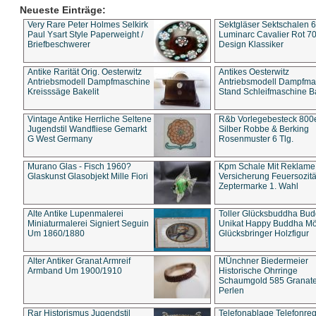
Neueste Einträge:
Very Rare Peter Holmes Selkirk
Sektgläser Sektschalen 
Paul Ysart Style Paperweight /
Luminarc Cavalier Rot 70
Briefbeschwerer
Design Klassiker
Antike Rarität Orig. Oesterwitz
Antikes Oesterwitz
Antriebsmodell Dampfmaschine
Antriebsmodell Dampfma
Kreisssäge Bakelit
Stand Schleifmaschine Ba
Vintage Antike Herrliche Seltene
R&b Vorlegebesteck 800
Jugendstil Wandfliese Gemarkt
Silber Robbe & Berking
G West Germany
Rosenmuster 6 Tlg.
Murano Glas - Fisch 1960?
Kpm Schale Mit Reklame
Glaskunst Glasobjekt Mille Fiori
Versicherung Feuersozitä
Zeptermarke 1. Wahl
Alte Antike Lupenmalerei
Toller Glücksbuddha Bu
Miniaturmalerei Signiert Seguin
Unikat Happy Buddha M
Um 1860/1880
Glücksbringer Holzfigur
Alter Antiker Granat Armreif
MÜnchner Biedermeier
Armband Um 1900/1910
Historische Ohrringe
Schaumgold 585 Granate 
Perlen
Rar Historismus Jugendstil
Telefonablage Telefonreg