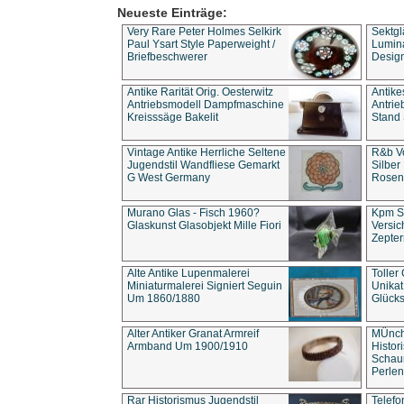
Neueste Einträge:
Very Rare Peter Holmes Selkirk
Sektgl
Paul Ysart Style Paperweight /
Lumina
Briefbeschwerer
Design
Antike Rarität Orig. Oesterwitz
Antike
Antriebsmodell Dampfmaschine
Antri
Kreisssäge Bakelit
Stand 
Vintage Antike Herrliche Seltene
R&b Vo
Jugendstil Wandfliese Gemarkt
Silber
G West Germany
Rosenm
Murano Glas - Fisch 1960?
Kpm S
Glaskunst Glasobjekt Mille Fiori
Versic
Zepter
Alte Antike Lupenmalerei
Toller
Miniaturmalerei Signiert Seguin
Unika
Um 1860/1880
Glücks
Alter Antiker Granat Armreif
MÜnch
Armband Um 1900/1910
Histor
Schaum
Perlen
Rar Historismus Jugendstil
Telefo