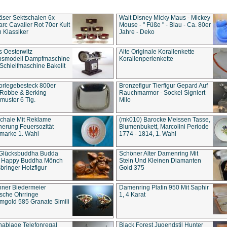
äser Sektschalen 6x
Walt Disney Micky Maus - Mickey
rc Cavalier Rot 70er Kult
Mouse - " Füße " - Blau - Ca. 80er
 Klassiker
Jahre - Deko
s Oesterwitz
Alte Originale Korallenkette
ebsmodell Dampfmaschine
Korallenperlenkette
Schleifmaschine Bakelit
rlegebesteck 800er
Bronzefigur Tierfigur Gepard Auf
 Robbe & Berking
Rauchmarmor - Sockel Signiert
uster 6 Tlg.
Milo
chale Mit Reklame
(mk010) Barocke Meissen Tasse,
herung Feuersozität
Blumenbukett, Marcolini Periode
marke 1. Wahl
1774 - 1814, 1. Wahl
 Glücksbuddha Budda
Schöner Alter Damenring Mit
t Happy Buddha Mönch
Stein Und Kleinen Diamanten
bringer Holzfigur
Gold 375
ner Biedermeier
Damenring Platin 950 Mit Saphir
ische Ohrringe
1, 4 Karat
gold 585 Granate Simili
nablage Telefonregal
Black Forest Jugendstil Hunter