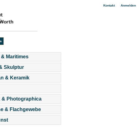
|
Kontakt
Anmelden
 & Maritimes
 & Skulptur
an & Keramik
 & Photographica
he & Flachgewebe
nst