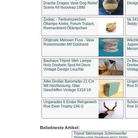
Drache Dragon Vase Dog Relief
Design
Scene Art Nouveau 1880
Zodiac - Tierkreiszeichen
Va 341
Öllampe Krebs, Forum Traiani,
Teddy 
Reenactment Öllämpchen
Originale Meissen Fuss - Vase
Wächt
Rosenmuster Mit Goldrand
Jugend
Messi
Bauhaus Tripod Steh Lampe
2x Ba
Holz Dreibein Spot Art Deco
Dreibe
Vintage Design Leuchte
Vintag
Alter Großer Barometer 21 Cm
Unger
Mit Holzfassung, Glas
Roe D
Geschliffen Vintage 5319 19
Ungerades 6 Ender Rehgeweih
Schön
Roe Deer Trophy 194 G
Roe D
Beliebteste Artikel:
Tripod Stehlampe Scheinwerfer
Stehleuchte Dreibein Holz Stativ