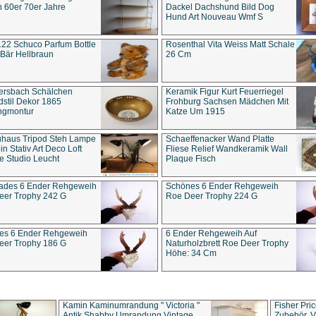
 60er 70er Jahre
Dackel Dachshund Bild Dog
Hund Art Nouveau Wmf S
22 Schuco Parfum Bottle
Rosenthal Vita Weiss Matt Schale
Bär Hellbraun
26 Cm
ersbach Schälchen
Keramik Figur Kurt Feuerriegel
stil Dekor 1865
Frohburg Sachsen Mädchen Mit
ngmontur
Katze Um 1915
uhaus Tripod Steh Lampe
Schaeffenacker Wand Platte
in Stativ Art Deco Loft
Fliese Relief Wandkeramik Wall
e Studio Leucht
Plaque Fisch
ades 6 Ender Rehgeweih
Schönes 6 Ender Rehgeweih
eer Trophy 242 G
Roe Deer Trophy 224 G
es 6 Ender Rehgeweih
6 Ender Rehgeweih Auf
eer Trophy 186 G
Naturholzbrett Roe Deer Trophy
Höhe: 34 Cm
Kamin Kaminumrandung " Victoria "
Fisher Pri
Antik Shabby Umrandung Vintage
Zubehör, V