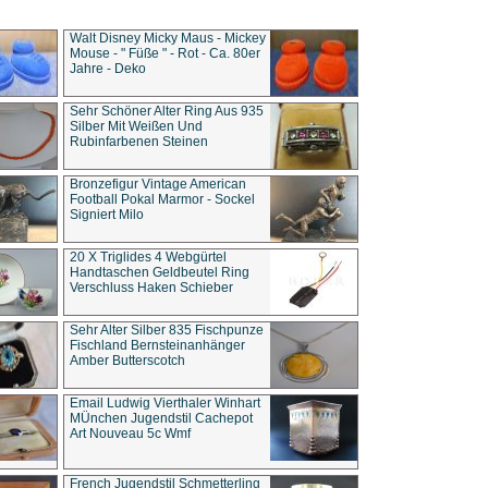
Walt Disney Micky Maus - Mickey
Mouse - " Füße " - Rot - Ca. 80er
Jahre - Deko
Sehr Schöner Alter Ring Aus 935
Silber Mit Weißen Und
Rubinfarbenen Steinen
Bronzefigur Vintage American
Football Pokal Marmor - Sockel
Signiert Milo
20 X Triglides 4 Webgürtel
Handtaschen Geldbeutel Ring
Verschluss Haken Schieber
Sehr Alter Silber 835 Fischpunze
Fischland Bernsteinanhänger
Amber Butterscotch
Email Ludwig Vierthaler Winhart
MÜnchen Jugendstil Cachepot
Art Nouveau 5c Wmf
French Jugendstil Schmetterling