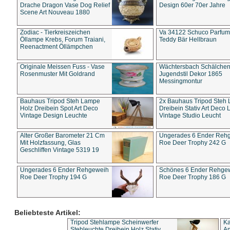
Drache Dragon Vase Dog Relief
Design 60er 70er Jahre
Scene Art Nouveau 1880
Zodiac - Tierkreiszeichen
Va 34122 Schuco Parfum 
Öllampe Krebs, Forum Traiani,
Teddy Bär Hellbraun
Reenactment Öllämpchen
Originale Meissen Fuss - Vase
Wächtersbach Schälche
Rosenmuster Mit Goldrand
Jugendstil Dekor 1865
Messingmontur
Bauhaus Tripod Steh Lampe
2x Bauhaus Tripod Steh
Holz Dreibein Spot Art Deco
Dreibein Stativ Art Deco L
Vintage Design Leuchte
Vintage Studio Leucht
Alter Großer Barometer 21 Cm
Ungerades 6 Ender Reh
Mit Holzfassung, Glas
Roe Deer Trophy 242 G
Geschliffen Vintage 5319 19
Ungerades 6 Ender Rehgeweih
Schönes 6 Ender Rehge
Roe Deer Trophy 194 G
Roe Deer Trophy 186 G
Beliebteste Artikel:
Tripod Stehlampe Scheinwerfer
Ka
Stehleuchte Dreibein Holz Stativ
An