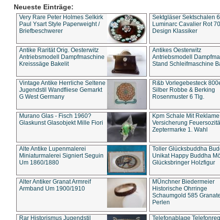
Neueste Einträge:
Very Rare Peter Holmes Selkirk
Sektgläser Sektschalen 
Paul Ysart Style Paperweight /
Luminarc Cavalier Rot 70
Briefbeschwerer
Design Klassiker
Antike Rarität Orig. Oesterwitz
Antikes Oesterwitz
Antriebsmodell Dampfmaschine
Antriebsmodell Dampfma
Kreisssäge Bakelit
Stand Schleifmaschine Ba
Vintage Antike Herrliche Seltene
R&b Vorlegebesteck 800
Jugendstil Wandfliese Gemarkt
Silber Robbe & Berking
G West Germany
Rosenmuster 6 Tlg.
Murano Glas - Fisch 1960?
Kpm Schale Mit Reklame
Glaskunst Glasobjekt Mille Fiori
Versicherung Feuersozitä
Zeptermarke 1. Wahl
Alte Antike Lupenmalerei
Toller Glücksbuddha Bu
Miniaturmalerei Signiert Seguin
Unikat Happy Buddha M
Um 1860/1880
Glücksbringer Holzfigur
Alter Antiker Granat Armreif
MÜnchner Biedermeier
Armband Um 1900/1910
Historische Ohrringe
Schaumgold 585 Granate 
Perlen
Rar Historismus Jugendstil
Telefonablage Telefonreg