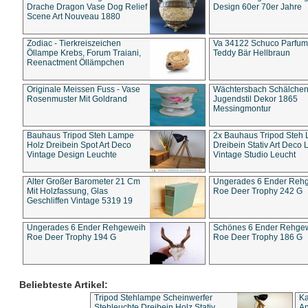
Drache Dragon Vase Dog Relief
Design 60er 70er Jahre
Scene Art Nouveau 1880
Zodiac - Tierkreiszeichen
Va 34122 Schuco Parfum 
Öllampe Krebs, Forum Traiani,
Teddy Bär Hellbraun
Reenactment Öllämpchen
Originale Meissen Fuss - Vase
Wächtersbach Schälche
Rosenmuster Mit Goldrand
Jugendstil Dekor 1865
Messingmontur
Bauhaus Tripod Steh Lampe
2x Bauhaus Tripod Steh
Holz Dreibein Spot Art Deco
Dreibein Stativ Art Deco L
Vintage Design Leuchte
Vintage Studio Leucht
Alter Großer Barometer 21 Cm
Ungerades 6 Ender Reh
Mit Holzfassung, Glas
Roe Deer Trophy 242 G
Geschliffen Vintage 5319 19
Ungerades 6 Ender Rehgeweih
Schönes 6 Ender Rehge
Roe Deer Trophy 194 G
Roe Deer Trophy 186 G
Beliebteste Artikel:
Tripod Stehlampe Scheinwerfer
Ka
Stehleuchte Dreibein Holz Stativ
An