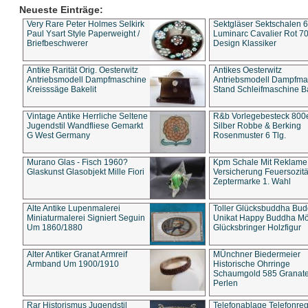
Neueste Einträge:
Very Rare Peter Holmes Selkirk
Sektgläser Sektschalen 
Paul Ysart Style Paperweight /
Luminarc Cavalier Rot 70
Briefbeschwerer
Design Klassiker
Antike Rarität Orig. Oesterwitz
Antikes Oesterwitz
Antriebsmodell Dampfmaschine
Antriebsmodell Dampfma
Kreisssäge Bakelit
Stand Schleifmaschine Ba
Vintage Antike Herrliche Seltene
R&b Vorlegebesteck 800
Jugendstil Wandfliese Gemarkt
Silber Robbe & Berking
G West Germany
Rosenmuster 6 Tlg.
Murano Glas - Fisch 1960?
Kpm Schale Mit Reklame
Glaskunst Glasobjekt Mille Fiori
Versicherung Feuersozitä
Zeptermarke 1. Wahl
Alte Antike Lupenmalerei
Toller Glücksbuddha Bu
Miniaturmalerei Signiert Seguin
Unikat Happy Buddha M
Um 1860/1880
Glücksbringer Holzfigur
Alter Antiker Granat Armreif
MÜnchner Biedermeier
Armband Um 1900/1910
Historische Ohrringe
Schaumgold 585 Granate 
Perlen
Rar Historismus Jugendstil
Telefonablage Telefonreg