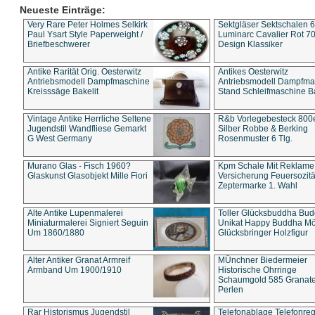
Neueste Einträge:
Very Rare Peter Holmes Selkirk
Sektgläser Sektschalen 
Paul Ysart Style Paperweight /
Luminarc Cavalier Rot 70
Briefbeschwerer
Design Klassiker
Antike Rarität Orig. Oesterwitz
Antikes Oesterwitz
Antriebsmodell Dampfmaschine
Antriebsmodell Dampfma
Kreisssäge Bakelit
Stand Schleifmaschine Ba
Vintage Antike Herrliche Seltene
R&b Vorlegebesteck 800
Jugendstil Wandfliese Gemarkt
Silber Robbe & Berking
G West Germany
Rosenmuster 6 Tlg.
Murano Glas - Fisch 1960?
Kpm Schale Mit Reklame
Glaskunst Glasobjekt Mille Fiori
Versicherung Feuersozitä
Zeptermarke 1. Wahl
Alte Antike Lupenmalerei
Toller Glücksbuddha Bu
Miniaturmalerei Signiert Seguin
Unikat Happy Buddha M
Um 1860/1880
Glücksbringer Holzfigur
Alter Antiker Granat Armreif
MÜnchner Biedermeier
Armband Um 1900/1910
Historische Ohrringe
Schaumgold 585 Granate 
Perlen
Rar Historismus Jugendstil
Telefonablage Telefonreg