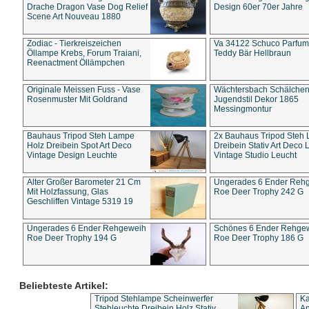
Drache Dragon Vase Dog Relief
Design 60er 70er Jahre
Scene Art Nouveau 1880
Zodiac - Tierkreiszeichen
Va 34122 Schuco Parfum 
Öllampe Krebs, Forum Traiani,
Teddy Bär Hellbraun
Reenactment Öllämpchen
Originale Meissen Fuss - Vase
Wächtersbach Schälche
Rosenmuster Mit Goldrand
Jugendstil Dekor 1865
Messingmontur
Bauhaus Tripod Steh Lampe
2x Bauhaus Tripod Steh
Holz Dreibein Spot Art Deco
Dreibein Stativ Art Deco L
Vintage Design Leuchte
Vintage Studio Leucht
Alter Großer Barometer 21 Cm
Ungerades 6 Ender Reh
Mit Holzfassung, Glas
Roe Deer Trophy 242 G
Geschliffen Vintage 5319 19
Ungerades 6 Ender Rehgeweih
Schönes 6 Ender Rehge
Roe Deer Trophy 194 G
Roe Deer Trophy 186 G
Beliebteste Artikel:
Tripod Stehlampe Scheinwerfer
Ka
Stehleuchte Dreibein Holz Stativ
An