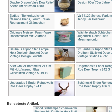
Drache Dragon Vase Dog Relief
Design 60er 70er Jahre
Scene Art Nouveau 1880
Zodiac - Tierkreiszeichen
Va 34122 Schuco Parfum 
Öllampe Krebs, Forum Traiani,
Teddy Bär Hellbraun
Reenactment Öllämpchen
Originale Meissen Fuss - Vase
Wächtersbach Schälche
Rosenmuster Mit Goldrand
Jugendstil Dekor 1865
Messingmontur
Bauhaus Tripod Steh Lampe
2x Bauhaus Tripod Steh
Holz Dreibein Spot Art Deco
Dreibein Stativ Art Deco L
Vintage Design Leuchte
Vintage Studio Leucht
Alter Großer Barometer 21 Cm
Ungerades 6 Ender Reh
Mit Holzfassung, Glas
Roe Deer Trophy 242 G
Geschliffen Vintage 5319 19
Ungerades 6 Ender Rehgeweih
Schönes 6 Ender Rehge
Roe Deer Trophy 194 G
Roe Deer Trophy 186 G
Beliebteste Artikel:
Tripod Stehlampe Scheinwerfer
Ka
Stehleuchte Dreibein Holz Stativ
An