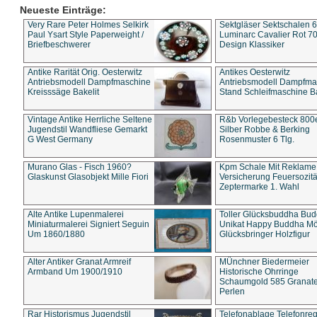
Neueste Einträge:
Very Rare Peter Holmes Selkirk
Sektgläser Sektschalen 
Paul Ysart Style Paperweight /
Luminarc Cavalier Rot 70
Briefbeschwerer
Design Klassiker
Antike Rarität Orig. Oesterwitz
Antikes Oesterwitz
Antriebsmodell Dampfmaschine
Antriebsmodell Dampfma
Kreisssäge Bakelit
Stand Schleifmaschine Ba
Vintage Antike Herrliche Seltene
R&b Vorlegebesteck 800
Jugendstil Wandfliese Gemarkt
Silber Robbe & Berking
G West Germany
Rosenmuster 6 Tlg.
Murano Glas - Fisch 1960?
Kpm Schale Mit Reklame
Glaskunst Glasobjekt Mille Fiori
Versicherung Feuersozitä
Zeptermarke 1. Wahl
Alte Antike Lupenmalerei
Toller Glücksbuddha Bu
Miniaturmalerei Signiert Seguin
Unikat Happy Buddha M
Um 1860/1880
Glücksbringer Holzfigur
Alter Antiker Granat Armreif
MÜnchner Biedermeier
Armband Um 1900/1910
Historische Ohrringe
Schaumgold 585 Granate 
Perlen
Rar Historismus Jugendstil
Telefonablage Telefonreg