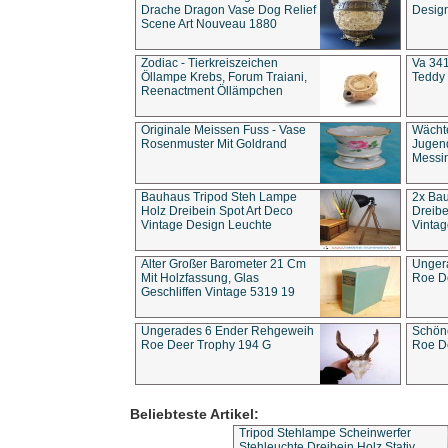
Drache Dragon Vase Dog Relief
Design
Scene Art Nouveau 1880
Zodiac - Tierkreiszeichen
Va 341
Öllampe Krebs, Forum Traiani,
Teddy 
Reenactment Öllämpchen
Originale Meissen Fuss - Vase
Wächt
Rosenmuster Mit Goldrand
Jugend
Messi
Bauhaus Tripod Steh Lampe
2x Ba
Holz Dreibein Spot Art Deco
Dreibe
Vintage Design Leuchte
Vintag
Alter Großer Barometer 21 Cm
Unger
Mit Holzfassung, Glas
Roe D
Geschliffen Vintage 5319 19
Ungerades 6 Ender Rehgeweih
Schön
Roe Deer Trophy 194 G
Roe D
Beliebteste Artikel:
Tripod Stehlampe Scheinwerfer
Stehleuchte Dreibein Holz Stativ