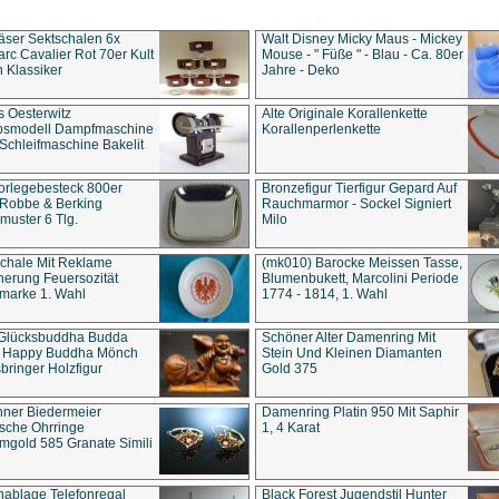
äser Sektschalen 6x
Walt Disney Micky Maus - Mickey
rc Cavalier Rot 70er Kult
Mouse - " Füße " - Blau - Ca. 80er
 Klassiker
Jahre - Deko
s Oesterwitz
Alte Originale Korallenkette
ebsmodell Dampfmaschine
Korallenperlenkette
Schleifmaschine Bakelit
rlegebesteck 800er
Bronzefigur Tierfigur Gepard Auf
 Robbe & Berking
Rauchmarmor - Sockel Signiert
uster 6 Tlg.
Milo
chale Mit Reklame
(mk010) Barocke Meissen Tasse,
herung Feuersozität
Blumenbukett, Marcolini Periode
marke 1. Wahl
1774 - 1814, 1. Wahl
 Glücksbuddha Budda
Schöner Alter Damenring Mit
t Happy Buddha Mönch
Stein Und Kleinen Diamanten
bringer Holzfigur
Gold 375
ner Biedermeier
Damenring Platin 950 Mit Saphir
ische Ohrringe
1, 4 Karat
gold 585 Granate Simili
nablage Telefonregal
Black Forest Jugendstil Hunter