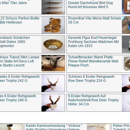
 60er 70er Jahre
Dackel Dachshund Bild Dog
Hund Art Nouveau Wmf S
22 Schuco Parfum Bottle
Rosenthal Vita Weiss Matt Schale
Bär Hellbraun
26 Cm
ersbach Schälchen
Keramik Figur Kurt Feuerriegel
stil Dekor 1865
Frohburg Sachsen Mädchen Mit
ngmontur
Katze Um 1915
uhaus Tripod Steh Lampe
Schaeffenacker Wand Platte
in Stativ Art Deco Loft
Fliese Relief Wandkeramik Wall
e Studio Leucht
Plaque Fisch
ades 6 Ender Rehgeweih
Schönes 6 Ender Rehgeweih
eer Trophy 242 G
Roe Deer Trophy 224 G
es 6 Ender Rehgeweih
6 Ender Rehgeweih Auf
eer Trophy 186 G
Naturholzbrett Roe Deer Trophy
Höhe: 34 Cm
Kamin Kaminumrandung " Victoria "
Fisher Pri
Antik Shabby Umrandung Vintage
Zubehör, V