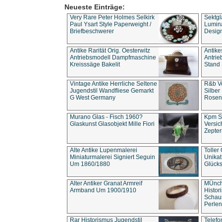
Neueste Einträge:
Very Rare Peter Holmes Selkirk
Sektgl
Paul Ysart Style Paperweight /
Lumina
Briefbeschwerer
Design
Antike Rarität Orig. Oesterwitz
Antike
Antriebsmodell Dampfmaschine
Antri
Kreisssäge Bakelit
Stand 
Vintage Antike Herrliche Seltene
R&b Vo
Jugendstil Wandfliese Gemarkt
Silber
G West Germany
Rosenm
Murano Glas - Fisch 1960?
Kpm S
Glaskunst Glasobjekt Mille Fiori
Versic
Zepter
Alte Antike Lupenmalerei
Toller
Miniaturmalerei Signiert Seguin
Unika
Um 1860/1880
Glücks
Alter Antiker Granat Armreif
MÜnch
Armband Um 1900/1910
Histor
Schaum
Perlen
Rar Historismus Jugendstil
Telefo