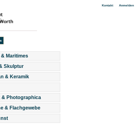
|
Kontakt
Anmelden
 & Maritimes
 & Skulptur
an & Keramik
 & Photographica
he & Flachgewebe
nst