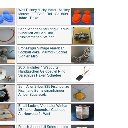
Walt Disney Micky Maus - Mickey
Mouse - " Füße " - Rot - Ca. 80er
Jahre - Deko
Sehr Schöner Alter Ring Aus 935
Silber Mit Weißen Und
Rubinfarbenen Steinen
Bronzefigur Vintage American
Football Pokal Marmor - Sockel
Signiert Milo
20 X Triglides 4 Webgürtel
Handtaschen Geldbeutel Ring
Verschluss Haken Schieber
Sehr Alter Silber 835 Fischpunze
Fischland Bernsteinanhänger
Amber Butterscotch
Email Ludwig Vierthaler Winhart
MÜnchen Jugendstil Cachepot
Art Nouveau 5c Wmf
French Jugendstil Schmetterling