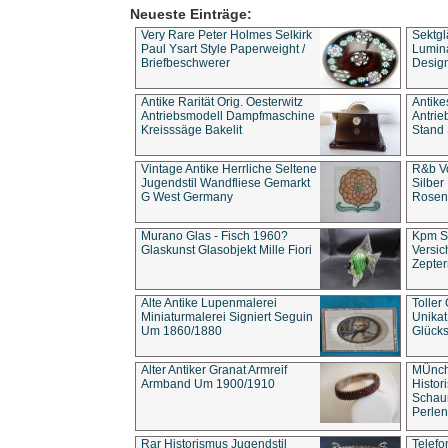
Neueste Einträge:
Very Rare Peter Holmes Selkirk
Sektgl
Paul Ysart Style Paperweight /
Lumina
Briefbeschwerer
Design
Antike Rarität Orig. Oesterwitz
Antike
Antriebsmodell Dampfmaschine
Antri
Kreisssäge Bakelit
Stand 
Vintage Antike Herrliche Seltene
R&b Vo
Jugendstil Wandfliese Gemarkt
Silber
G West Germany
Rosenm
Murano Glas - Fisch 1960?
Kpm S
Glaskunst Glasobjekt Mille Fiori
Versic
Zepter
Alte Antike Lupenmalerei
Toller
Miniaturmalerei Signiert Seguin
Unika
Um 1860/1880
Glücks
Alter Antiker Granat Armreif
MÜnch
Armband Um 1900/1910
Histor
Schaum
Perlen
Rar Historismus Jugendstil
Telefo