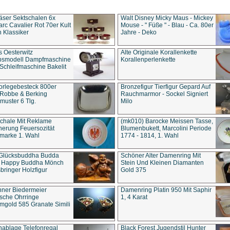
äser Sektschalen 6x
Walt Disney Micky Maus - Mickey
rc Cavalier Rot 70er Kult
Mouse - " Füße " - Blau - Ca. 80er
 Klassiker
Jahre - Deko
s Oesterwitz
Alte Originale Korallenkette
ebsmodell Dampfmaschine
Korallenperlenkette
Schleifmaschine Bakelit
rlegebesteck 800er
Bronzefigur Tierfigur Gepard Auf
 Robbe & Berking
Rauchmarmor - Sockel Signiert
uster 6 Tlg.
Milo
chale Mit Reklame
(mk010) Barocke Meissen Tasse,
herung Feuersozität
Blumenbukett, Marcolini Periode
marke 1. Wahl
1774 - 1814, 1. Wahl
 Glücksbuddha Budda
Schöner Alter Damenring Mit
t Happy Buddha Mönch
Stein Und Kleinen Diamanten
bringer Holzfigur
Gold 375
ner Biedermeier
Damenring Platin 950 Mit Saphir
ische Ohrringe
1, 4 Karat
gold 585 Granate Simili
nablage Telefonregal
Black Forest Jugendstil Hunter