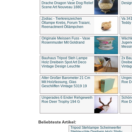
Drache Dragon Vase Dog Relief
Design
Scene Art Nouveau 1880
Zodiac - Tierkreiszeichen
Va 341
Öllampe Krebs, Forum Traiani,
Teddy 
Reenactment Öllämpchen
Originale Meissen Fuss - Vase
Wächt
Rosenmuster Mit Goldrand
Jugend
Messi
Bauhaus Tripod Steh Lampe
2x Ba
Holz Dreibein Spot Art Deco
Dreibe
Vintage Design Leuchte
Vintag
Alter Großer Barometer 21 Cm
Unger
Mit Holzfassung, Glas
Roe D
Geschliffen Vintage 5319 19
Ungerades 6 Ender Rehgeweih
Schön
Roe Deer Trophy 194 G
Roe D
Beliebteste Artikel:
Tripod Stehlampe Scheinwerfer
Stehleuchte Dreibein Holz Stativ