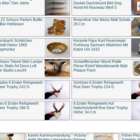
 60er 70er Jahre
Dackel Dachshund Bild Dog
Hund Art Nouveau Wmf S
22 Schuco Parfum Bottle
Rosenthal Vita Weiss Matt Schale
Bär Hellbraun
26 Cm
ersbach Schälchen
Keramik Figur Kurt Feuerriegel
stil Dekor 1865
Frohburg Sachsen Mädchen Mit
ngmontur
Katze Um 1915
uhaus Tripod Steh Lampe
Schaeffenacker Wand Platte
in Stativ Art Deco Loft
Fliese Relief Wandkeramik Wall
e Studio Leucht
Plaque Fisch
ades 6 Ender Rehgeweih
Schönes 6 Ender Rehgeweih
eer Trophy 242 G
Roe Deer Trophy 224 G
es 6 Ender Rehgeweih
6 Ender Rehgeweih Auf
eer Trophy 186 G
Naturholzbrett Roe Deer Trophy
Höhe: 34 Cm
Kamin Kaminumrandung " Victoria "
Fisher Pri
Antik Shabby Umrandung Vintage
Zubehör, V