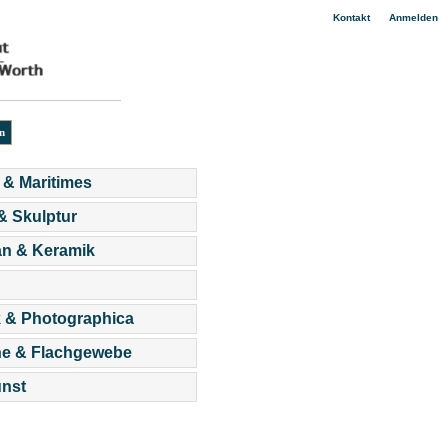
|
Kontakt
Anmelden
 & Maritimes
 & Skulptur
an & Keramik
 & Photographica
he & Flachgewebe
nst