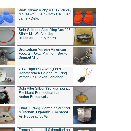
Walt Disney Micky Maus - Mickey
Mouse - " Füße " - Rot - Ca. 80er
Jahre - Deko
Sehr Schöner Alter Ring Aus 935
Silber Mit Weißen Und
Rubinfarbenen Steinen
Bronzefigur Vintage American
Football Pokal Marmor - Sockel
Signiert Milo
20 X Triglides 4 Webgürtel
Handtaschen Geldbeutel Ring
Verschluss Haken Schieber
Sehr Alter Silber 835 Fischpunze
Fischland Bernsteinanhänger
Amber Butterscotch
Email Ludwig Vierthaler Winhart
MÜnchen Jugendstil Cachepot
Art Nouveau 5c Wmf
French Jugendstil Schmetterling