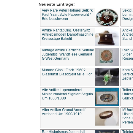
Neueste Einträge:
Very Rare Peter Holmes Selkirk
Sektgl
Paul Ysart Style Paperweight /
Lumina
Briefbeschwerer
Design
Antike Rarität Orig. Oesterwitz
Antike
Antriebsmodell Dampfmaschine
Antri
Kreisssäge Bakelit
Stand 
Vintage Antike Herrliche Seltene
R&b Vo
Jugendstil Wandfliese Gemarkt
Silber
G West Germany
Rosenm
Murano Glas - Fisch 1960?
Kpm S
Glaskunst Glasobjekt Mille Fiori
Versic
Zepter
Alte Antike Lupenmalerei
Toller
Miniaturmalerei Signiert Seguin
Unika
Um 1860/1880
Glücks
Alter Antiker Granat Armreif
MÜnch
Armband Um 1900/1910
Histor
Schaum
Perlen
Rar Historismus Jugendstil
Telefo