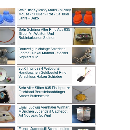
Walt Disney Micky Maus - Mickey
Mouse - " Füße " - Rot - Ca. 80er
Jahre - Deko
Sehr Schöner Alter Ring Aus 935
Silber Mit Weißen Und
Rubinfarbenen Steinen
Bronzefigur Vintage American
Football Pokal Marmor - Sockel
Signiert Milo
20 X Triglides 4 Webgürtel
Handtaschen Geldbeutel Ring
Verschluss Haken Schieber
Sehr Alter Silber 835 Fischpunze
Fischland Bernsteinanhänger
Amber Butterscotch
Email Ludwig Vierthaler Winhart
MÜnchen Jugendstil Cachepot
Art Nouveau 5c Wmf
French Jugendstil Schmetterling