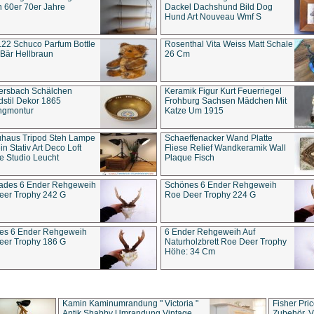
 60er 70er Jahre
Dackel Dachshund Bild Dog
Hund Art Nouveau Wmf S
22 Schuco Parfum Bottle
Rosenthal Vita Weiss Matt Schale
Bär Hellbraun
26 Cm
ersbach Schälchen
Keramik Figur Kurt Feuerriegel
stil Dekor 1865
Frohburg Sachsen Mädchen Mit
ngmontur
Katze Um 1915
uhaus Tripod Steh Lampe
Schaeffenacker Wand Platte
in Stativ Art Deco Loft
Fliese Relief Wandkeramik Wall
e Studio Leucht
Plaque Fisch
ades 6 Ender Rehgeweih
Schönes 6 Ender Rehgeweih
eer Trophy 242 G
Roe Deer Trophy 224 G
es 6 Ender Rehgeweih
6 Ender Rehgeweih Auf
eer Trophy 186 G
Naturholzbrett Roe Deer Trophy
Höhe: 34 Cm
Kamin Kaminumrandung " Victoria "
Fisher Pri
Antik Shabby Umrandung Vintage
Zubehör, V