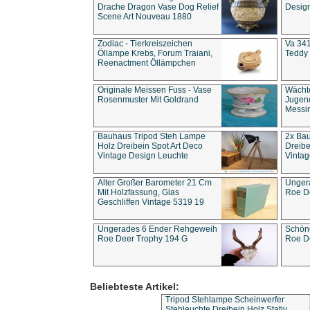
Drache Dragon Vase Dog Relief
Design
Scene Art Nouveau 1880
Zodiac - Tierkreiszeichen
Va 341
Öllampe Krebs, Forum Traiani,
Teddy 
Reenactment Öllämpchen
Originale Meissen Fuss - Vase
Wächt
Rosenmuster Mit Goldrand
Jugend
Messi
Bauhaus Tripod Steh Lampe
2x Ba
Holz Dreibein Spot Art Deco
Dreibe
Vintage Design Leuchte
Vintag
Alter Großer Barometer 21 Cm
Unger
Mit Holzfassung, Glas
Roe D
Geschliffen Vintage 5319 19
Ungerades 6 Ender Rehgeweih
Schön
Roe Deer Trophy 194 G
Roe D
Beliebteste Artikel:
Tripod Stehlampe Scheinwerfer
Stehleuchte Dreibein Holz Stativ