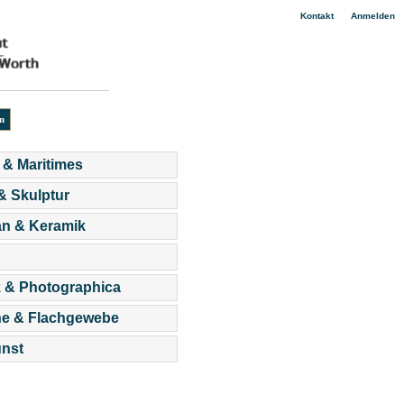
|
Kontakt
Anmelden
 & Maritimes
 & Skulptur
an & Keramik
 & Photographica
he & Flachgewebe
nst