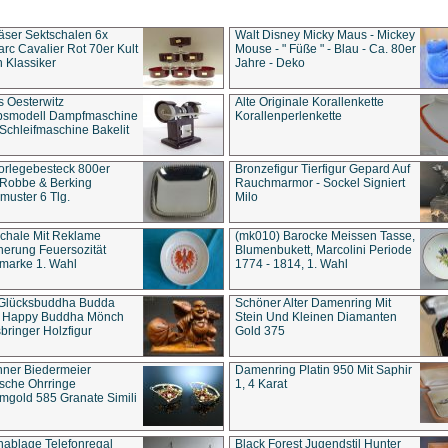
äser Sektschalen 6x
Walt Disney Micky Maus - Mickey
rc Cavalier Rot 70er Kult
Mouse - " Füße " - Blau - Ca. 80er
 Klassiker
Jahre - Deko
s Oesterwitz
Alte Originale Korallenkette
ebsmodell Dampfmaschine
Korallenperlenkette
Schleifmaschine Bakelit
rlegebesteck 800er
Bronzefigur Tierfigur Gepard Auf
 Robbe & Berking
Rauchmarmor - Sockel Signiert
uster 6 Tlg.
Milo
chale Mit Reklame
(mk010) Barocke Meissen Tasse,
herung Feuersozität
Blumenbukett, Marcolini Periode
marke 1. Wahl
1774 - 1814, 1. Wahl
 Glücksbuddha Budda
Schöner Alter Damenring Mit
t Happy Buddha Mönch
Stein Und Kleinen Diamanten
bringer Holzfigur
Gold 375
ner Biedermeier
Damenring Platin 950 Mit Saphir
ische Ohrringe
1, 4 Karat
gold 585 Granate Simili
nablage Telefonregal
Black Forest Jugendstil Hunter