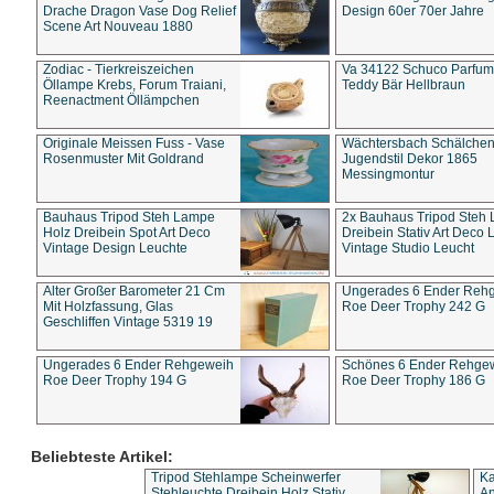
Drache Dragon Vase Dog Relief
Design 60er 70er Jahre
Scene Art Nouveau 1880
Zodiac - Tierkreiszeichen
Va 34122 Schuco Parfum 
Öllampe Krebs, Forum Traiani,
Teddy Bär Hellbraun
Reenactment Öllämpchen
Originale Meissen Fuss - Vase
Wächtersbach Schälche
Rosenmuster Mit Goldrand
Jugendstil Dekor 1865
Messingmontur
Bauhaus Tripod Steh Lampe
2x Bauhaus Tripod Steh
Holz Dreibein Spot Art Deco
Dreibein Stativ Art Deco L
Vintage Design Leuchte
Vintage Studio Leucht
Alter Großer Barometer 21 Cm
Ungerades 6 Ender Reh
Mit Holzfassung, Glas
Roe Deer Trophy 242 G
Geschliffen Vintage 5319 19
Ungerades 6 Ender Rehgeweih
Schönes 6 Ender Rehge
Roe Deer Trophy 194 G
Roe Deer Trophy 186 G
Beliebteste Artikel:
Tripod Stehlampe Scheinwerfer
Ka
Stehleuchte Dreibein Holz Stativ
An