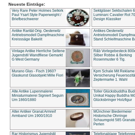
Neueste Einträge:
Very Rare Peter Holmes Selkirk
Sektgläser Sektschalen 
Paul Ysart Style Paperweight /
Luminarc Cavalier Rot 70
Briefbeschwerer
Design Klassiker
Antike Rarität Orig. Oesterwitz
Antikes Oesterwitz
Antriebsmodell Dampfmaschine
Antriebsmodell Dampfma
Kreisssäge Bakelit
Stand Schleifmaschine Ba
Vintage Antike Herrliche Seltene
R&b Vorlegebesteck 800
Jugendstil Wandfliese Gemarkt
Silber Robbe & Berking
G West Germany
Rosenmuster 6 Tlg.
Murano Glas - Fisch 1960?
Kpm Schale Mit Reklame
Glaskunst Glasobjekt Mille Fiori
Versicherung Feuersozitä
Zeptermarke 1. Wahl
Alte Antike Lupenmalerei
Toller Glücksbuddha Bu
Miniaturmalerei Signiert Seguin
Unikat Happy Buddha M
Um 1860/1880
Glücksbringer Holzfigur
Alter Antiker Granat Armreif
MÜnchner Biedermeier
Armband Um 1900/1910
Historische Ohrringe
Schaumgold 585 Granate 
Perlen
Rar Historismus Jugendstil
Telefonablage Telefonreg