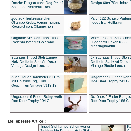
Drache Dragon Vase Dog Relief
Design 60er 70er Jahre
Scene Art Nouveau 1880
Zodiac - Tierkreiszeichen
Va 34122 Schuco Parfum 
Öllampe Krebs, Forum Traiani,
Teddy Bär Hellbraun
Reenactment Öllämpchen
Originale Meissen Fuss - Vase
Wächtersbach Schälche
Rosenmuster Mit Goldrand
Jugendstil Dekor 1865
Messingmontur
Bauhaus Tripod Steh Lampe
2x Bauhaus Tripod Steh
Holz Dreibein Spot Art Deco
Dreibein Stativ Art Deco L
Vintage Design Leuchte
Vintage Studio Leucht
Alter Großer Barometer 21 Cm
Ungerades 6 Ender Reh
Mit Holzfassung, Glas
Roe Deer Trophy 242 G
Geschliffen Vintage 5319 19
Ungerades 6 Ender Rehgeweih
Schönes 6 Ender Rehge
Roe Deer Trophy 194 G
Roe Deer Trophy 186 G
Beliebteste Artikel:
Tripod Stehlampe Scheinwerfer
Ka
Stehleuchte Dreibein Holz Stativ
An