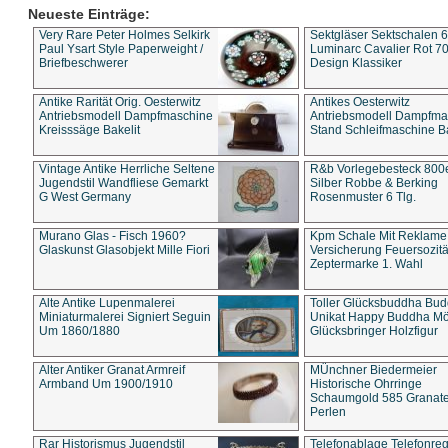
Neueste Einträge:
Very Rare Peter Holmes Selkirk
Sektgläser Sektschalen 
Paul Ysart Style Paperweight /
Luminarc Cavalier Rot 70
Briefbeschwerer
Design Klassiker
Antike Rarität Orig. Oesterwitz
Antikes Oesterwitz
Antriebsmodell Dampfmaschine
Antriebsmodell Dampfma
Kreisssäge Bakelit
Stand Schleifmaschine Ba
Vintage Antike Herrliche Seltene
R&b Vorlegebesteck 800
Jugendstil Wandfliese Gemarkt
Silber Robbe & Berking
G West Germany
Rosenmuster 6 Tlg.
Murano Glas - Fisch 1960?
Kpm Schale Mit Reklame
Glaskunst Glasobjekt Mille Fiori
Versicherung Feuersozitä
Zeptermarke 1. Wahl
Alte Antike Lupenmalerei
Toller Glücksbuddha Bu
Miniaturmalerei Signiert Seguin
Unikat Happy Buddha M
Um 1860/1880
Glücksbringer Holzfigur
Alter Antiker Granat Armreif
MÜnchner Biedermeier
Armband Um 1900/1910
Historische Ohrringe
Schaumgold 585 Granate 
Perlen
Rar Historismus Jugendstil
Telefonablage Telefonreg