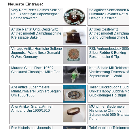
Neueste Einträge:
Very Rare Peter Holmes Selkirk
Sektgläser Sektschalen 
Paul Ysart Style Paperweight /
Luminarc Cavalier Rot 70
Briefbeschwerer
Design Klassiker
Antike Rarität Orig. Oesterwitz
Antikes Oesterwitz
Antriebsmodell Dampfmaschine
Antriebsmodell Dampfma
Kreisssäge Bakelit
Stand Schleifmaschine Ba
Vintage Antike Herrliche Seltene
R&b Vorlegebesteck 800
Jugendstil Wandfliese Gemarkt
Silber Robbe & Berking
G West Germany
Rosenmuster 6 Tlg.
Murano Glas - Fisch 1960?
Kpm Schale Mit Reklame
Glaskunst Glasobjekt Mille Fiori
Versicherung Feuersozitä
Zeptermarke 1. Wahl
Alte Antike Lupenmalerei
Toller Glücksbuddha Bu
Miniaturmalerei Signiert Seguin
Unikat Happy Buddha M
Um 1860/1880
Glücksbringer Holzfigur
Alter Antiker Granat Armreif
MÜnchner Biedermeier
Armband Um 1900/1910
Historische Ohrringe
Schaumgold 585 Granate 
Perlen
Rar Historismus Jugendstil
Telefonablage Telefonreg