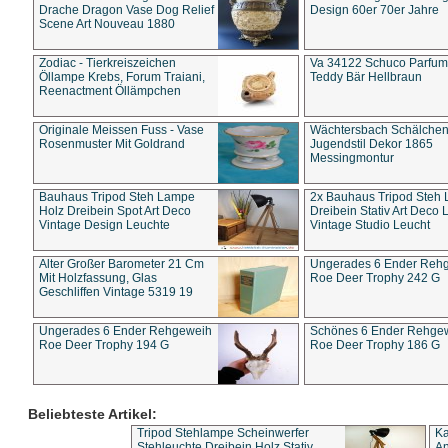
Drache Dragon Vase Dog Relief
Design 60er 70er Jahre
Scene Art Nouveau 1880
Zodiac - Tierkreiszeichen
Va 34122 Schuco Parfum 
Öllampe Krebs, Forum Traiani,
Teddy Bär Hellbraun
Reenactment Öllämpchen
Originale Meissen Fuss - Vase
Wächtersbach Schälche
Rosenmuster Mit Goldrand
Jugendstil Dekor 1865
Messingmontur
Bauhaus Tripod Steh Lampe
2x Bauhaus Tripod Steh
Holz Dreibein Spot Art Deco
Dreibein Stativ Art Deco L
Vintage Design Leuchte
Vintage Studio Leucht
Alter Großer Barometer 21 Cm
Ungerades 6 Ender Reh
Mit Holzfassung, Glas
Roe Deer Trophy 242 G
Geschliffen Vintage 5319 19
Ungerades 6 Ender Rehgeweih
Schönes 6 Ender Rehge
Roe Deer Trophy 194 G
Roe Deer Trophy 186 G
Beliebteste Artikel:
Tripod Stehlampe Scheinwerfer
Ka
Stehleuchte Dreibein Holz Stativ
An