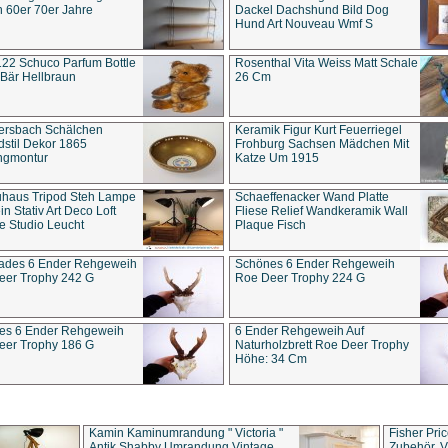
 60er 70er Jahre
Dackel Dachshund Bild Dog
Hund Art Nouveau Wmf S
22 Schuco Parfum Bottle
Rosenthal Vita Weiss Matt Schale
Bär Hellbraun
26 Cm
ersbach Schälchen
Keramik Figur Kurt Feuerriegel
stil Dekor 1865
Frohburg Sachsen Mädchen Mit
ngmontur
Katze Um 1915
uhaus Tripod Steh Lampe
Schaeffenacker Wand Platte
in Stativ Art Deco Loft
Fliese Relief Wandkeramik Wall
e Studio Leucht
Plaque Fisch
ades 6 Ender Rehgeweih
Schönes 6 Ender Rehgeweih
eer Trophy 242 G
Roe Deer Trophy 224 G
es 6 Ender Rehgeweih
6 Ender Rehgeweih Auf
eer Trophy 186 G
Naturholzbrett Roe Deer Trophy
Höhe: 34 Cm
Kamin Kaminumrandung " Victoria "
Fisher Pri
Antik Shabby Umrandung Vintage
Zubehör, V