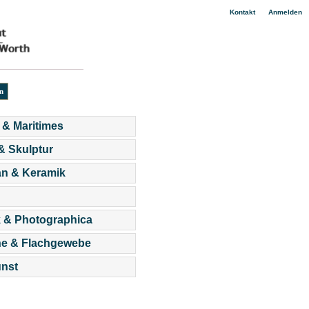
|
Kontakt
Anmelden
 & Maritimes
 & Skulptur
an & Keramik
 & Photographica
he & Flachgewebe
nst