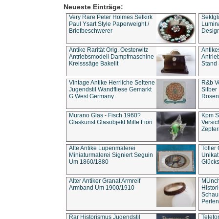
Neueste Einträge:
Very Rare Peter Holmes Selkirk
Sektgl
Paul Ysart Style Paperweight /
Lumina
Briefbeschwerer
Design
Antike Rarität Orig. Oesterwitz
Antike
Antriebsmodell Dampfmaschine
Antri
Kreisssäge Bakelit
Stand 
Vintage Antike Herrliche Seltene
R&b Vo
Jugendstil Wandfliese Gemarkt
Silber
G West Germany
Rosenm
Murano Glas - Fisch 1960?
Kpm S
Glaskunst Glasobjekt Mille Fiori
Versic
Zepter
Alte Antike Lupenmalerei
Toller
Miniaturmalerei Signiert Seguin
Unika
Um 1860/1880
Glücks
Alter Antiker Granat Armreif
MÜnch
Armband Um 1900/1910
Histor
Schaum
Perlen
Rar Historismus Jugendstil
Telefo