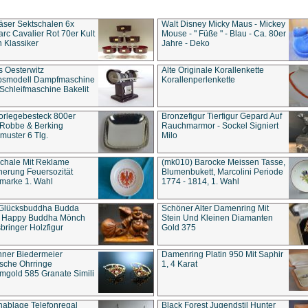
äser Sektschalen 6x
Walt Disney Micky Maus - Mickey
rc Cavalier Rot 70er Kult
Mouse - " Füße " - Blau - Ca. 80er
 Klassiker
Jahre - Deko
s Oesterwitz
Alte Originale Korallenkette
ebsmodell Dampfmaschine
Korallenperlenkette
Schleifmaschine Bakelit
rlegebesteck 800er
Bronzefigur Tierfigur Gepard Auf
 Robbe & Berking
Rauchmarmor - Sockel Signiert
uster 6 Tlg.
Milo
chale Mit Reklame
(mk010) Barocke Meissen Tasse,
herung Feuersozität
Blumenbukett, Marcolini Periode
marke 1. Wahl
1774 - 1814, 1. Wahl
 Glücksbuddha Budda
Schöner Alter Damenring Mit
t Happy Buddha Mönch
Stein Und Kleinen Diamanten
bringer Holzfigur
Gold 375
ner Biedermeier
Damenring Platin 950 Mit Saphir
ische Ohrringe
1, 4 Karat
gold 585 Granate Simili
nablage Telefonregal
Black Forest Jugendstil Hunter