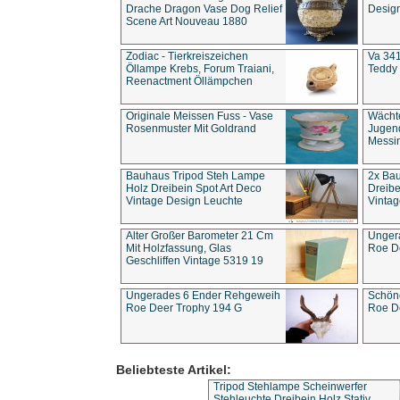
Drache Dragon Vase Dog Relief
Design
Scene Art Nouveau 1880
Zodiac - Tierkreiszeichen
Va 341
Öllampe Krebs, Forum Traiani,
Teddy 
Reenactment Öllämpchen
Originale Meissen Fuss - Vase
Wächt
Rosenmuster Mit Goldrand
Jugend
Messi
Bauhaus Tripod Steh Lampe
2x Ba
Holz Dreibein Spot Art Deco
Dreibe
Vintage Design Leuchte
Vintag
Alter Großer Barometer 21 Cm
Unger
Mit Holzfassung, Glas
Roe D
Geschliffen Vintage 5319 19
Ungerades 6 Ender Rehgeweih
Schön
Roe Deer Trophy 194 G
Roe D
Beliebteste Artikel:
Tripod Stehlampe Scheinwerfer
Stehleuchte Dreibein Holz Stativ