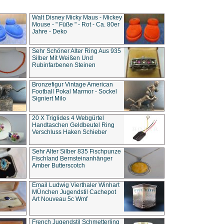
Walt Disney Micky Maus - Mickey
Mouse - " Füße " - Rot - Ca. 80er
Jahre - Deko
Sehr Schöner Alter Ring Aus 935
Silber Mit Weißen Und
Rubinfarbenen Steinen
Bronzefigur Vintage American
Football Pokal Marmor - Sockel
Signiert Milo
20 X Triglides 4 Webgürtel
Handtaschen Geldbeutel Ring
Verschluss Haken Schieber
Sehr Alter Silber 835 Fischpunze
Fischland Bernsteinanhänger
Amber Butterscotch
Email Ludwig Vierthaler Winhart
MÜnchen Jugendstil Cachepot
Art Nouveau 5c Wmf
French Jugendstil Schmetterling