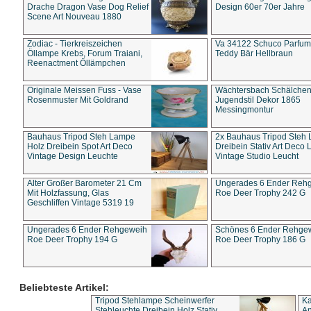
Drache Dragon Vase Dog Relief
Design 60er 70er Jahre
Scene Art Nouveau 1880
Zodiac - Tierkreiszeichen
Va 34122 Schuco Parfum 
Öllampe Krebs, Forum Traiani,
Teddy Bär Hellbraun
Reenactment Öllämpchen
Originale Meissen Fuss - Vase
Wächtersbach Schälche
Rosenmuster Mit Goldrand
Jugendstil Dekor 1865
Messingmontur
Bauhaus Tripod Steh Lampe
2x Bauhaus Tripod Steh
Holz Dreibein Spot Art Deco
Dreibein Stativ Art Deco L
Vintage Design Leuchte
Vintage Studio Leucht
Alter Großer Barometer 21 Cm
Ungerades 6 Ender Reh
Mit Holzfassung, Glas
Roe Deer Trophy 242 G
Geschliffen Vintage 5319 19
Ungerades 6 Ender Rehgeweih
Schönes 6 Ender Rehge
Roe Deer Trophy 194 G
Roe Deer Trophy 186 G
Beliebteste Artikel:
Tripod Stehlampe Scheinwerfer
Ka
Stehleuchte Dreibein Holz Stativ
An