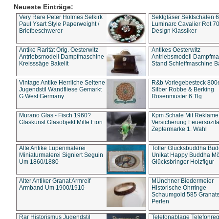
Neueste Einträge:
Very Rare Peter Holmes Selkirk
Sektgläser Sektschalen 
Paul Ysart Style Paperweight /
Luminarc Cavalier Rot 70
Briefbeschwerer
Design Klassiker
Antike Rarität Orig. Oesterwitz
Antikes Oesterwitz
Antriebsmodell Dampfmaschine
Antriebsmodell Dampfma
Kreisssäge Bakelit
Stand Schleifmaschine Ba
Vintage Antike Herrliche Seltene
R&b Vorlegebesteck 800
Jugendstil Wandfliese Gemarkt
Silber Robbe & Berking
G West Germany
Rosenmuster 6 Tlg.
Murano Glas - Fisch 1960?
Kpm Schale Mit Reklame
Glaskunst Glasobjekt Mille Fiori
Versicherung Feuersozitä
Zeptermarke 1. Wahl
Alte Antike Lupenmalerei
Toller Glücksbuddha Bu
Miniaturmalerei Signiert Seguin
Unikat Happy Buddha M
Um 1860/1880
Glücksbringer Holzfigur
Alter Antiker Granat Armreif
MÜnchner Biedermeier
Armband Um 1900/1910
Historische Ohrringe
Schaumgold 585 Granate 
Perlen
Rar Historismus Jugendstil
Telefonablage Telefonreg