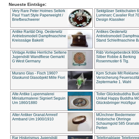
Neueste Einträge:
Very Rare Peter Holmes Selkirk
Sektgläser Sektschalen 
Paul Ysart Style Paperweight /
Luminarc Cavalier Rot 70
Briefbeschwerer
Design Klassiker
Antike Rarität Orig. Oesterwitz
Antikes Oesterwitz
Antriebsmodell Dampfmaschine
Antriebsmodell Dampfma
Kreisssäge Bakelit
Stand Schleifmaschine Ba
Vintage Antike Herrliche Seltene
R&b Vorlegebesteck 800
Jugendstil Wandfliese Gemarkt
Silber Robbe & Berking
G West Germany
Rosenmuster 6 Tlg.
Murano Glas - Fisch 1960?
Kpm Schale Mit Reklame
Glaskunst Glasobjekt Mille Fiori
Versicherung Feuersozitä
Zeptermarke 1. Wahl
Alte Antike Lupenmalerei
Toller Glücksbuddha Bu
Miniaturmalerei Signiert Seguin
Unikat Happy Buddha M
Um 1860/1880
Glücksbringer Holzfigur
Alter Antiker Granat Armreif
MÜnchner Biedermeier
Armband Um 1900/1910
Historische Ohrringe
Schaumgold 585 Granate 
Perlen
Rar Historismus Jugendstil
Telefonablage Telefonreg