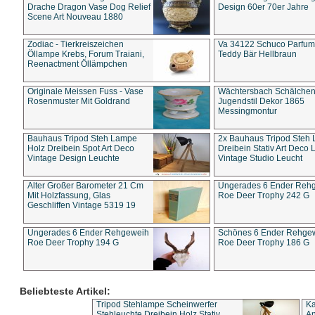
Drache Dragon Vase Dog Relief
Design 60er 70er Jahre
Scene Art Nouveau 1880
Zodiac - Tierkreiszeichen
Va 34122 Schuco Parfum 
Öllampe Krebs, Forum Traiani,
Teddy Bär Hellbraun
Reenactment Öllämpchen
Originale Meissen Fuss - Vase
Wächtersbach Schälche
Rosenmuster Mit Goldrand
Jugendstil Dekor 1865
Messingmontur
Bauhaus Tripod Steh Lampe
2x Bauhaus Tripod Steh
Holz Dreibein Spot Art Deco
Dreibein Stativ Art Deco L
Vintage Design Leuchte
Vintage Studio Leucht
Alter Großer Barometer 21 Cm
Ungerades 6 Ender Reh
Mit Holzfassung, Glas
Roe Deer Trophy 242 G
Geschliffen Vintage 5319 19
Ungerades 6 Ender Rehgeweih
Schönes 6 Ender Rehge
Roe Deer Trophy 194 G
Roe Deer Trophy 186 G
Beliebteste Artikel:
Tripod Stehlampe Scheinwerfer
Ka
Stehleuchte Dreibein Holz Stativ
An