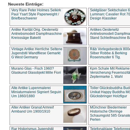
Neueste Einträge:
Very Rare Peter Holmes Selkirk
Sektgläser Sektschalen 
Paul Ysart Style Paperweight /
Luminarc Cavalier Rot 70
Briefbeschwerer
Design Klassiker
Antike Rarität Orig. Oesterwitz
Antikes Oesterwitz
Antriebsmodell Dampfmaschine
Antriebsmodell Dampfma
Kreisssäge Bakelit
Stand Schleifmaschine Ba
Vintage Antike Herrliche Seltene
R&b Vorlegebesteck 800
Jugendstil Wandfliese Gemarkt
Silber Robbe & Berking
G West Germany
Rosenmuster 6 Tlg.
Murano Glas - Fisch 1960?
Kpm Schale Mit Reklame
Glaskunst Glasobjekt Mille Fiori
Versicherung Feuersozitä
Zeptermarke 1. Wahl
Alte Antike Lupenmalerei
Toller Glücksbuddha Bu
Miniaturmalerei Signiert Seguin
Unikat Happy Buddha M
Um 1860/1880
Glücksbringer Holzfigur
Alter Antiker Granat Armreif
MÜnchner Biedermeier
Armband Um 1900/1910
Historische Ohrringe
Schaumgold 585 Granate 
Perlen
Rar Historismus Jugendstil
Telefonablage Telefonreg