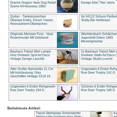
Drache Dragon Vase Dog Relief
Design 60er 70er Jahre
Scene Art Nouveau 1880
Zodiac - Tierkreiszeichen
Va 34122 Schuco Parfum 
Öllampe Krebs, Forum Traiani,
Teddy Bär Hellbraun
Reenactment Öllämpchen
Originale Meissen Fuss - Vase
Wächtersbach Schälche
Rosenmuster Mit Goldrand
Jugendstil Dekor 1865
Messingmontur
Bauhaus Tripod Steh Lampe
2x Bauhaus Tripod Steh
Holz Dreibein Spot Art Deco
Dreibein Stativ Art Deco L
Vintage Design Leuchte
Vintage Studio Leucht
Alter Großer Barometer 21 Cm
Ungerades 6 Ender Reh
Mit Holzfassung, Glas
Roe Deer Trophy 242 G
Geschliffen Vintage 5319 19
Ungerades 6 Ender Rehgeweih
Schönes 6 Ender Rehge
Roe Deer Trophy 194 G
Roe Deer Trophy 186 G
Beliebteste Artikel:
Tripod Stehlampe Scheinwerfer
Ka
Stehleuchte Dreibein Holz Stativ
An