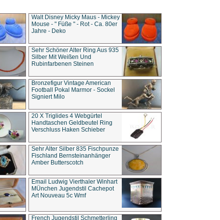
Walt Disney Micky Maus - Mickey
Mouse - " Füße " - Rot - Ca. 80er
Jahre - Deko
Sehr Schöner Alter Ring Aus 935
Silber Mit Weißen Und
Rubinfarbenen Steinen
Bronzefigur Vintage American
Football Pokal Marmor - Sockel
Signiert Milo
20 X Triglides 4 Webgürtel
Handtaschen Geldbeutel Ring
Verschluss Haken Schieber
Sehr Alter Silber 835 Fischpunze
Fischland Bernsteinanhänger
Amber Butterscotch
Email Ludwig Vierthaler Winhart
MÜnchen Jugendstil Cachepot
Art Nouveau 5c Wmf
French Jugendstil Schmetterling