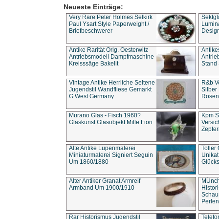
Neueste Einträge:
Very Rare Peter Holmes Selkirk
Sektgl
Paul Ysart Style Paperweight /
Lumina
Briefbeschwerer
Design
Antike Rarität Orig. Oesterwitz
Antike
Antriebsmodell Dampfmaschine
Antri
Kreisssäge Bakelit
Stand 
Vintage Antike Herrliche Seltene
R&b Vo
Jugendstil Wandfliese Gemarkt
Silber
G West Germany
Rosenm
Murano Glas - Fisch 1960?
Kpm S
Glaskunst Glasobjekt Mille Fiori
Versic
Zepter
Alte Antike Lupenmalerei
Toller
Miniaturmalerei Signiert Seguin
Unika
Um 1860/1880
Glücks
Alter Antiker Granat Armreif
MÜnch
Armband Um 1900/1910
Histor
Schaum
Perlen
Rar Historismus Jugendstil
Telefo