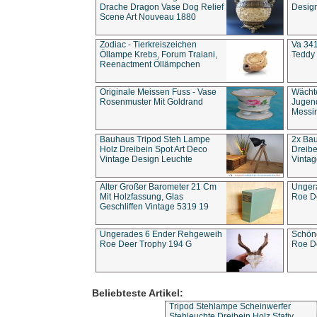
Drache Dragon Vase Dog Relief
Design
Scene Art Nouveau 1880
Zodiac - Tierkreiszeichen
Va 341
Öllampe Krebs, Forum Traiani,
Teddy 
Reenactment Öllämpchen
Originale Meissen Fuss - Vase
Wächt
Rosenmuster Mit Goldrand
Jugend
Messi
Bauhaus Tripod Steh Lampe
2x Ba
Holz Dreibein Spot Art Deco
Dreibe
Vintage Design Leuchte
Vintag
Alter Großer Barometer 21 Cm
Unger
Mit Holzfassung, Glas
Roe D
Geschliffen Vintage 5319 19
Ungerades 6 Ender Rehgeweih
Schön
Roe Deer Trophy 194 G
Roe D
Beliebteste Artikel:
Tripod Stehlampe Scheinwerfer
Stehleuchte Dreibein Holz Stativ