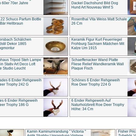
 60er 70er Jahre
Dackel Dachshund Bild Dog
Hund Art Nouveau Wmf S
22 Schuco Parfum Bottle
Rosenthal Vita Weiss Matt Schale
Bär Hellbraun
26 Cm
ersbach Schälchen
Keramik Figur Kurt Feuerriegel
stil Dekor 1865
Frohburg Sachsen Mädchen Mit
ngmontur
Katze Um 1915
uhaus Tripod Steh Lampe
Schaeffenacker Wand Platte
in Stativ Art Deco Loft
Fliese Relief Wandkeramik Wall
e Studio Leucht
Plaque Fisch
ades 6 Ender Rehgeweih
Schönes 6 Ender Rehgeweih
eer Trophy 242 G
Roe Deer Trophy 224 G
es 6 Ender Rehgeweih
6 Ender Rehgeweih Auf
eer Trophy 186 G
Naturholzbrett Roe Deer Trophy
Höhe: 34 Cm
Kamin Kaminumrandung " Victoria "
Fisher Pri
Antik Shabby Umrandung Vintage
Zubehör, V