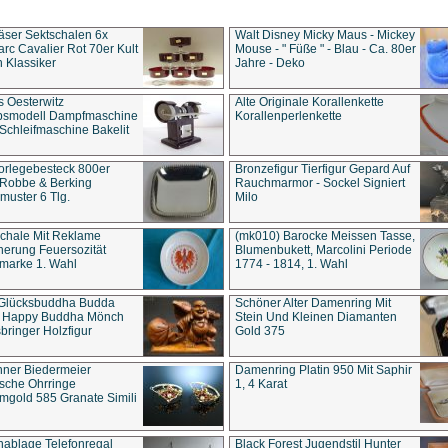
äser Sektschalen 6x
Walt Disney Micky Maus - Mickey
rc Cavalier Rot 70er Kult
Mouse - " Füße " - Blau - Ca. 80er
 Klassiker
Jahre - Deko
s Oesterwitz
Alte Originale Korallenkette
ebsmodell Dampfmaschine
Korallenperlenkette
Schleifmaschine Bakelit
rlegebesteck 800er
Bronzefigur Tierfigur Gepard Auf
 Robbe & Berking
Rauchmarmor - Sockel Signiert
uster 6 Tlg.
Milo
chale Mit Reklame
(mk010) Barocke Meissen Tasse,
herung Feuersozität
Blumenbukett, Marcolini Periode
marke 1. Wahl
1774 - 1814, 1. Wahl
 Glücksbuddha Budda
Schöner Alter Damenring Mit
t Happy Buddha Mönch
Stein Und Kleinen Diamanten
bringer Holzfigur
Gold 375
ner Biedermeier
Damenring Platin 950 Mit Saphir
ische Ohrringe
1, 4 Karat
gold 585 Granate Simili
nablage Telefonregal
Black Forest Jugendstil Hunter