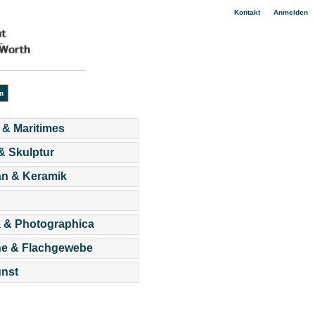
|
Kontakt
Anmelden
 & Maritimes
 & Skulptur
an & Keramik
 & Photographica
he & Flachgewebe
nst