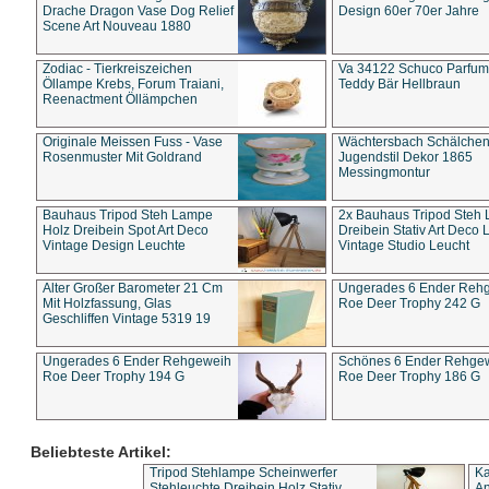
Drache Dragon Vase Dog Relief
Design 60er 70er Jahre
Scene Art Nouveau 1880
Zodiac - Tierkreiszeichen
Va 34122 Schuco Parfum 
Öllampe Krebs, Forum Traiani,
Teddy Bär Hellbraun
Reenactment Öllämpchen
Originale Meissen Fuss - Vase
Wächtersbach Schälche
Rosenmuster Mit Goldrand
Jugendstil Dekor 1865
Messingmontur
Bauhaus Tripod Steh Lampe
2x Bauhaus Tripod Steh
Holz Dreibein Spot Art Deco
Dreibein Stativ Art Deco L
Vintage Design Leuchte
Vintage Studio Leucht
Alter Großer Barometer 21 Cm
Ungerades 6 Ender Reh
Mit Holzfassung, Glas
Roe Deer Trophy 242 G
Geschliffen Vintage 5319 19
Ungerades 6 Ender Rehgeweih
Schönes 6 Ender Rehge
Roe Deer Trophy 194 G
Roe Deer Trophy 186 G
Beliebteste Artikel:
Tripod Stehlampe Scheinwerfer
Ka
Stehleuchte Dreibein Holz Stativ
An