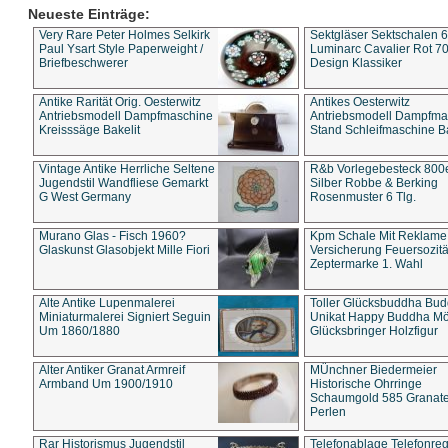
Neueste Einträge:
Very Rare Peter Holmes Selkirk
Sektgläser Sektschalen 
Paul Ysart Style Paperweight /
Luminarc Cavalier Rot 70
Briefbeschwerer
Design Klassiker
Antike Rarität Orig. Oesterwitz
Antikes Oesterwitz
Antriebsmodell Dampfmaschine
Antriebsmodell Dampfma
Kreisssäge Bakelit
Stand Schleifmaschine Ba
Vintage Antike Herrliche Seltene
R&b Vorlegebesteck 800
Jugendstil Wandfliese Gemarkt
Silber Robbe & Berking
G West Germany
Rosenmuster 6 Tlg.
Murano Glas - Fisch 1960?
Kpm Schale Mit Reklame
Glaskunst Glasobjekt Mille Fiori
Versicherung Feuersozitä
Zeptermarke 1. Wahl
Alte Antike Lupenmalerei
Toller Glücksbuddha Bu
Miniaturmalerei Signiert Seguin
Unikat Happy Buddha M
Um 1860/1880
Glücksbringer Holzfigur
Alter Antiker Granat Armreif
MÜnchner Biedermeier
Armband Um 1900/1910
Historische Ohrringe
Schaumgold 585 Granate 
Perlen
Rar Historismus Jugendstil
Telefonablage Telefonreg