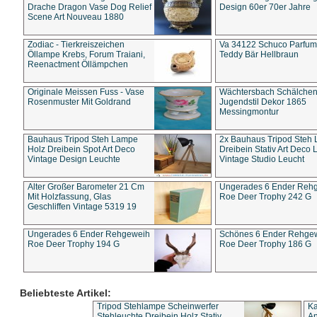
Drache Dragon Vase Dog Relief
Design 60er 70er Jahre
Scene Art Nouveau 1880
Zodiac - Tierkreiszeichen
Va 34122 Schuco Parfum 
Öllampe Krebs, Forum Traiani,
Teddy Bär Hellbraun
Reenactment Öllämpchen
Originale Meissen Fuss - Vase
Wächtersbach Schälche
Rosenmuster Mit Goldrand
Jugendstil Dekor 1865
Messingmontur
Bauhaus Tripod Steh Lampe
2x Bauhaus Tripod Steh
Holz Dreibein Spot Art Deco
Dreibein Stativ Art Deco L
Vintage Design Leuchte
Vintage Studio Leucht
Alter Großer Barometer 21 Cm
Ungerades 6 Ender Reh
Mit Holzfassung, Glas
Roe Deer Trophy 242 G
Geschliffen Vintage 5319 19
Ungerades 6 Ender Rehgeweih
Schönes 6 Ender Rehge
Roe Deer Trophy 194 G
Roe Deer Trophy 186 G
Beliebteste Artikel:
Tripod Stehlampe Scheinwerfer
Ka
Stehleuchte Dreibein Holz Stativ
An