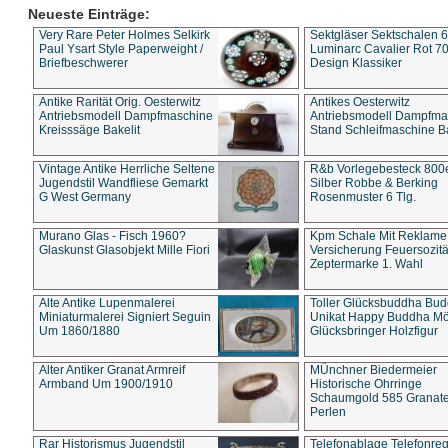
Neueste Einträge:
Very Rare Peter Holmes Selkirk
Sektgläser Sektschalen 
Paul Ysart Style Paperweight /
Luminarc Cavalier Rot 70
Briefbeschwerer
Design Klassiker
Antike Rarität Orig. Oesterwitz
Antikes Oesterwitz
Antriebsmodell Dampfmaschine
Antriebsmodell Dampfma
Kreisssäge Bakelit
Stand Schleifmaschine Ba
Vintage Antike Herrliche Seltene
R&b Vorlegebesteck 800
Jugendstil Wandfliese Gemarkt
Silber Robbe & Berking
G West Germany
Rosenmuster 6 Tlg.
Murano Glas - Fisch 1960?
Kpm Schale Mit Reklame
Glaskunst Glasobjekt Mille Fiori
Versicherung Feuersozitä
Zeptermarke 1. Wahl
Alte Antike Lupenmalerei
Toller Glücksbuddha Bu
Miniaturmalerei Signiert Seguin
Unikat Happy Buddha M
Um 1860/1880
Glücksbringer Holzfigur
Alter Antiker Granat Armreif
MÜnchner Biedermeier
Armband Um 1900/1910
Historische Ohrringe
Schaumgold 585 Granate 
Perlen
Rar Historismus Jugendstil
Telefonablage Telefonreg