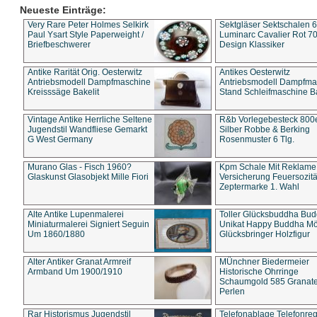
Neueste Einträge:
Very Rare Peter Holmes Selkirk
Sektgläser Sektschalen 
Paul Ysart Style Paperweight /
Luminarc Cavalier Rot 70
Briefbeschwerer
Design Klassiker
Antike Rarität Orig. Oesterwitz
Antikes Oesterwitz
Antriebsmodell Dampfmaschine
Antriebsmodell Dampfma
Kreisssäge Bakelit
Stand Schleifmaschine Ba
Vintage Antike Herrliche Seltene
R&b Vorlegebesteck 800
Jugendstil Wandfliese Gemarkt
Silber Robbe & Berking
G West Germany
Rosenmuster 6 Tlg.
Murano Glas - Fisch 1960?
Kpm Schale Mit Reklame
Glaskunst Glasobjekt Mille Fiori
Versicherung Feuersozitä
Zeptermarke 1. Wahl
Alte Antike Lupenmalerei
Toller Glücksbuddha Bu
Miniaturmalerei Signiert Seguin
Unikat Happy Buddha M
Um 1860/1880
Glücksbringer Holzfigur
Alter Antiker Granat Armreif
MÜnchner Biedermeier
Armband Um 1900/1910
Historische Ohrringe
Schaumgold 585 Granate 
Perlen
Rar Historismus Jugendstil
Telefonablage Telefonreg