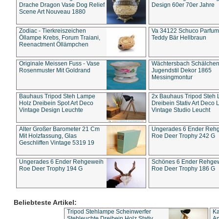
Drache Dragon Vase Dog Relief
Design 60er 70er Jahre
Scene Art Nouveau 1880
Zodiac - Tierkreiszeichen
Va 34122 Schuco Parfum 
Öllampe Krebs, Forum Traiani,
Teddy Bär Hellbraun
Reenactment Öllämpchen
Originale Meissen Fuss - Vase
Wächtersbach Schälche
Rosenmuster Mit Goldrand
Jugendstil Dekor 1865
Messingmontur
Bauhaus Tripod Steh Lampe
2x Bauhaus Tripod Steh
Holz Dreibein Spot Art Deco
Dreibein Stativ Art Deco L
Vintage Design Leuchte
Vintage Studio Leucht
Alter Großer Barometer 21 Cm
Ungerades 6 Ender Reh
Mit Holzfassung, Glas
Roe Deer Trophy 242 G
Geschliffen Vintage 5319 19
Ungerades 6 Ender Rehgeweih
Schönes 6 Ender Rehge
Roe Deer Trophy 194 G
Roe Deer Trophy 186 G
Beliebteste Artikel:
Tripod Stehlampe Scheinwerfer
Ka
Stehleuchte Dreibein Holz Stativ
An