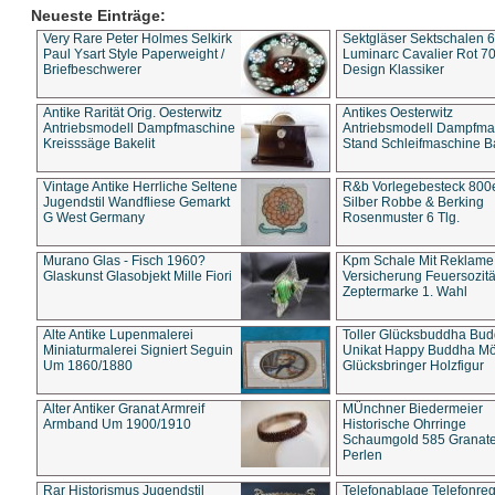
Neueste Einträge:
Very Rare Peter Holmes Selkirk
Sektgläser Sektschalen 
Paul Ysart Style Paperweight /
Luminarc Cavalier Rot 70
Briefbeschwerer
Design Klassiker
Antike Rarität Orig. Oesterwitz
Antikes Oesterwitz
Antriebsmodell Dampfmaschine
Antriebsmodell Dampfma
Kreisssäge Bakelit
Stand Schleifmaschine Ba
Vintage Antike Herrliche Seltene
R&b Vorlegebesteck 800
Jugendstil Wandfliese Gemarkt
Silber Robbe & Berking
G West Germany
Rosenmuster 6 Tlg.
Murano Glas - Fisch 1960?
Kpm Schale Mit Reklame
Glaskunst Glasobjekt Mille Fiori
Versicherung Feuersozitä
Zeptermarke 1. Wahl
Alte Antike Lupenmalerei
Toller Glücksbuddha Bu
Miniaturmalerei Signiert Seguin
Unikat Happy Buddha M
Um 1860/1880
Glücksbringer Holzfigur
Alter Antiker Granat Armreif
MÜnchner Biedermeier
Armband Um 1900/1910
Historische Ohrringe
Schaumgold 585 Granate 
Perlen
Rar Historismus Jugendstil
Telefonablage Telefonreg