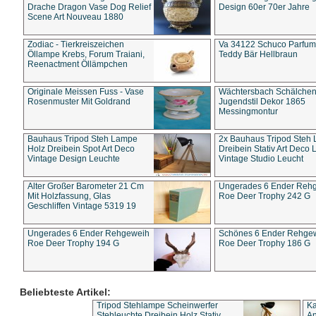
Drache Dragon Vase Dog Relief
Design 60er 70er Jahre
Scene Art Nouveau 1880
Zodiac - Tierkreiszeichen
Va 34122 Schuco Parfum 
Öllampe Krebs, Forum Traiani,
Teddy Bär Hellbraun
Reenactment Öllämpchen
Originale Meissen Fuss - Vase
Wächtersbach Schälche
Rosenmuster Mit Goldrand
Jugendstil Dekor 1865
Messingmontur
Bauhaus Tripod Steh Lampe
2x Bauhaus Tripod Steh
Holz Dreibein Spot Art Deco
Dreibein Stativ Art Deco L
Vintage Design Leuchte
Vintage Studio Leucht
Alter Großer Barometer 21 Cm
Ungerades 6 Ender Reh
Mit Holzfassung, Glas
Roe Deer Trophy 242 G
Geschliffen Vintage 5319 19
Ungerades 6 Ender Rehgeweih
Schönes 6 Ender Rehge
Roe Deer Trophy 194 G
Roe Deer Trophy 186 G
Beliebteste Artikel:
Tripod Stehlampe Scheinwerfer
Ka
Stehleuchte Dreibein Holz Stativ
An