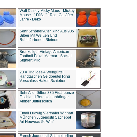
Walt Disney Micky Maus - Mickey
Mouse - " Füße " - Rot - Ca. 80er
Jahre - Deko
Sehr Schöner Alter Ring Aus 935
Silber Mit Weißen Und
Rubinfarbenen Steinen
Bronzefigur Vintage American
Football Pokal Marmor - Sockel
Signiert Milo
20 X Triglides 4 Webgürtel
Handtaschen Geldbeutel Ring
Verschluss Haken Schieber
Sehr Alter Silber 835 Fischpunze
Fischland Bernsteinanhänger
Amber Butterscotch
Email Ludwig Vierthaler Winhart
MÜnchen Jugendstil Cachepot
Art Nouveau 5c Wmf
French Jugendstil Schmetterling