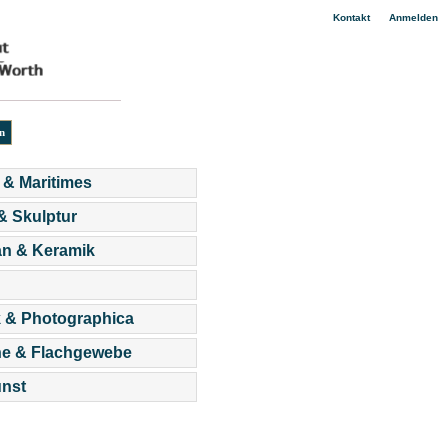
|
Kontakt
Anmelden
 & Maritimes
 & Skulptur
an & Keramik
 & Photographica
he & Flachgewebe
nst