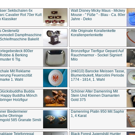
äser Sektschalen 6x
Walt Disney Micky Maus - Mickey
rc Cavalier Rot 70er Kult
Mouse - " Füße " - Blau - Ca. 80er
 Klassiker
Jahre - Deko
s Oesterwitz
Alte Originale Korallenkette
ebsmodell Dampfmaschine
Korallenperlenkette
Schleifmaschine Bakelit
rlegebesteck 800er
Bronzefigur Tierfigur Gepard Auf
 Robbe & Berking
Rauchmarmor - Sockel Signiert
uster 6 Tlg.
Milo
chale Mit Reklame
(mk010) Barocke Meissen Tasse,
herung Feuersozität
Blumenbukett, Marcolini Periode
marke 1. Wahl
1774 - 1814, 1. Wahl
 Glücksbuddha Budda
Schöner Alter Damenring Mit
t Happy Buddha Mönch
Stein Und Kleinen Diamanten
bringer Holzfigur
Gold 375
ner Biedermeier
Damenring Platin 950 Mit Saphir
ische Ohrringe
1, 4 Karat
gold 585 Granate Simili
nablage Telefonregal
Black Forest Jugendstil Hunter