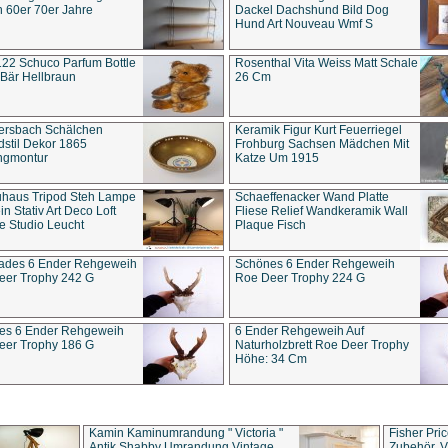
 60er 70er Jahre
Dackel Dachshund Bild Dog
Hund Art Nouveau Wmf S
22 Schuco Parfum Bottle
Rosenthal Vita Weiss Matt Schale
Bär Hellbraun
26 Cm
ersbach Schälchen
Keramik Figur Kurt Feuerriegel
stil Dekor 1865
Frohburg Sachsen Mädchen Mit
ngmontur
Katze Um 1915
uhaus Tripod Steh Lampe
Schaeffenacker Wand Platte
in Stativ Art Deco Loft
Fliese Relief Wandkeramik Wall
e Studio Leucht
Plaque Fisch
ades 6 Ender Rehgeweih
Schönes 6 Ender Rehgeweih
eer Trophy 242 G
Roe Deer Trophy 224 G
es 6 Ender Rehgeweih
6 Ender Rehgeweih Auf
eer Trophy 186 G
Naturholzbrett Roe Deer Trophy
Höhe: 34 Cm
Kamin Kaminumrandung " Victoria "
Fisher Pri
Antik Shabby Umrandung Vintage
Zubehör, V