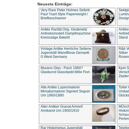
Neueste Einträge:
Very Rare Peter Holmes Selkirk
Sektgl
Paul Ysart Style Paperweight /
Lumina
Briefbeschwerer
Design
Antike Rarität Orig. Oesterwitz
Antike
Antriebsmodell Dampfmaschine
Antri
Kreisssäge Bakelit
Stand 
Vintage Antike Herrliche Seltene
R&b Vo
Jugendstil Wandfliese Gemarkt
Silber
G West Germany
Rosenm
Murano Glas - Fisch 1960?
Kpm S
Glaskunst Glasobjekt Mille Fiori
Versic
Zepter
Alte Antike Lupenmalerei
Toller
Miniaturmalerei Signiert Seguin
Unika
Um 1860/1880
Glücks
Alter Antiker Granat Armreif
MÜnch
Armband Um 1900/1910
Histor
Schaum
Perlen
Rar Historismus Jugendstil
Telefo