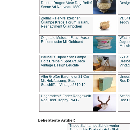
Drache Dragon Vase Dog Relief
Design
Scene Art Nouveau 1880
Zodiac - Tierkreiszeichen
Va 341
Öllampe Krebs, Forum Traiani,
Teddy 
Reenactment Öllämpchen
Originale Meissen Fuss - Vase
Wächt
Rosenmuster Mit Goldrand
Jugend
Messi
Bauhaus Tripod Steh Lampe
2x Ba
Holz Dreibein Spot Art Deco
Dreibe
Vintage Design Leuchte
Vintag
Alter Großer Barometer 21 Cm
Unger
Mit Holzfassung, Glas
Roe D
Geschliffen Vintage 5319 19
Ungerades 6 Ender Rehgeweih
Schön
Roe Deer Trophy 194 G
Roe D
Beliebteste Artikel:
Tripod Stehlampe Scheinwerfer
Stehleuchte Dreibein Holz Stativ