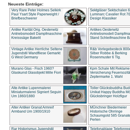
Neueste Einträge:
Very Rare Peter Holmes Selkirk
Sektgläser Sektschalen 
Paul Ysart Style Paperweight /
Luminarc Cavalier Rot 70
Briefbeschwerer
Design Klassiker
Antike Rarität Orig. Oesterwitz
Antikes Oesterwitz
Antriebsmodell Dampfmaschine
Antriebsmodell Dampfma
Kreisssäge Bakelit
Stand Schleifmaschine Ba
Vintage Antike Herrliche Seltene
R&b Vorlegebesteck 800
Jugendstil Wandfliese Gemarkt
Silber Robbe & Berking
G West Germany
Rosenmuster 6 Tlg.
Murano Glas - Fisch 1960?
Kpm Schale Mit Reklame
Glaskunst Glasobjekt Mille Fiori
Versicherung Feuersozitä
Zeptermarke 1. Wahl
Alte Antike Lupenmalerei
Toller Glücksbuddha Bu
Miniaturmalerei Signiert Seguin
Unikat Happy Buddha M
Um 1860/1880
Glücksbringer Holzfigur
Alter Antiker Granat Armreif
MÜnchner Biedermeier
Armband Um 1900/1910
Historische Ohrringe
Schaumgold 585 Granate 
Perlen
Rar Historismus Jugendstil
Telefonablage Telefonreg