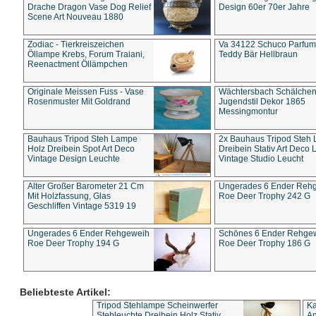
Drache Dragon Vase Dog Relief
Design 60er 70er Jahre
Scene Art Nouveau 1880
Zodiac - Tierkreiszeichen
Va 34122 Schuco Parfum 
Öllampe Krebs, Forum Traiani,
Teddy Bär Hellbraun
Reenactment Öllämpchen
Originale Meissen Fuss - Vase
Wächtersbach Schälche
Rosenmuster Mit Goldrand
Jugendstil Dekor 1865
Messingmontur
Bauhaus Tripod Steh Lampe
2x Bauhaus Tripod Steh
Holz Dreibein Spot Art Deco
Dreibein Stativ Art Deco L
Vintage Design Leuchte
Vintage Studio Leucht
Alter Großer Barometer 21 Cm
Ungerades 6 Ender Reh
Mit Holzfassung, Glas
Roe Deer Trophy 242 G
Geschliffen Vintage 5319 19
Ungerades 6 Ender Rehgeweih
Schönes 6 Ender Rehge
Roe Deer Trophy 194 G
Roe Deer Trophy 186 G
Beliebteste Artikel:
Tripod Stehlampe Scheinwerfer
Ka
Stehleuchte Dreibein Holz Stativ
An