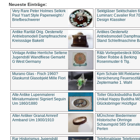
Neueste Einträge:
Very Rare Peter Holmes Selkirk
Sektgläser Sektschalen 
Paul Ysart Style Paperweight /
Luminarc Cavalier Rot 70
Briefbeschwerer
Design Klassiker
Antike Rarität Orig. Oesterwitz
Antikes Oesterwitz
Antriebsmodell Dampfmaschine
Antriebsmodell Dampfma
Kreisssäge Bakelit
Stand Schleifmaschine Ba
Vintage Antike Herrliche Seltene
R&b Vorlegebesteck 800
Jugendstil Wandfliese Gemarkt
Silber Robbe & Berking
G West Germany
Rosenmuster 6 Tlg.
Murano Glas - Fisch 1960?
Kpm Schale Mit Reklame
Glaskunst Glasobjekt Mille Fiori
Versicherung Feuersozitä
Zeptermarke 1. Wahl
Alte Antike Lupenmalerei
Toller Glücksbuddha Bu
Miniaturmalerei Signiert Seguin
Unikat Happy Buddha M
Um 1860/1880
Glücksbringer Holzfigur
Alter Antiker Granat Armreif
MÜnchner Biedermeier
Armband Um 1900/1910
Historische Ohrringe
Schaumgold 585 Granate 
Perlen
Rar Historismus Jugendstil
Telefonablage Telefonreg