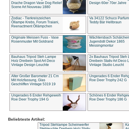
Drache Dragon Vase Dog Relief
Design 60er 70er Jahre
Scene Art Nouveau 1880
Zodiac - Tierkreiszeichen
Va 34122 Schuco Parfum 
Öllampe Krebs, Forum Traiani,
Teddy Bär Hellbraun
Reenactment Öllämpchen
Originale Meissen Fuss - Vase
Wächtersbach Schälche
Rosenmuster Mit Goldrand
Jugendstil Dekor 1865
Messingmontur
Bauhaus Tripod Steh Lampe
2x Bauhaus Tripod Steh
Holz Dreibein Spot Art Deco
Dreibein Stativ Art Deco L
Vintage Design Leuchte
Vintage Studio Leucht
Alter Großer Barometer 21 Cm
Ungerades 6 Ender Reh
Mit Holzfassung, Glas
Roe Deer Trophy 242 G
Geschliffen Vintage 5319 19
Ungerades 6 Ender Rehgeweih
Schönes 6 Ender Rehge
Roe Deer Trophy 194 G
Roe Deer Trophy 186 G
Beliebteste Artikel:
Tripod Stehlampe Scheinwerfer
Ka
Stehleuchte Dreibein Holz Stativ
An