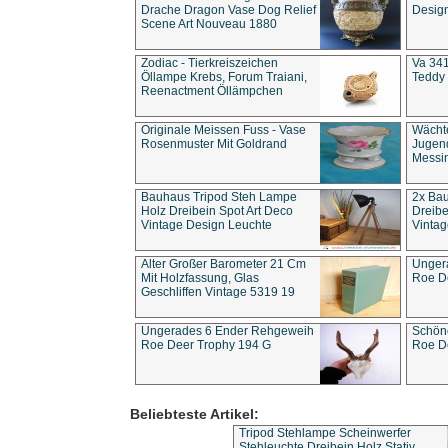
Drache Dragon Vase Dog Relief
Design
Scene Art Nouveau 1880
Zodiac - Tierkreiszeichen
Va 341
Öllampe Krebs, Forum Traiani,
Teddy 
Reenactment Öllämpchen
Originale Meissen Fuss - Vase
Wächt
Rosenmuster Mit Goldrand
Jugend
Messi
Bauhaus Tripod Steh Lampe
2x Ba
Holz Dreibein Spot Art Deco
Dreibe
Vintage Design Leuchte
Vintag
Alter Großer Barometer 21 Cm
Unger
Mit Holzfassung, Glas
Roe D
Geschliffen Vintage 5319 19
Ungerades 6 Ender Rehgeweih
Schön
Roe Deer Trophy 194 G
Roe D
Beliebteste Artikel:
Tripod Stehlampe Scheinwerfer
Stehleuchte Dreibein Holz Stativ