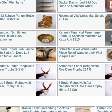
 60er 70er Jahre
Dackel Dachshund Bild Dog
Hund Art Nouveau Wmf S
22 Schuco Parfum Bottle
Rosenthal Vita Weiss Matt Schale
Bär Hellbraun
26 Cm
ersbach Schälchen
Keramik Figur Kurt Feuerriegel
stil Dekor 1865
Frohburg Sachsen Mädchen Mit
ngmontur
Katze Um 1915
uhaus Tripod Steh Lampe
Schaeffenacker Wand Platte
in Stativ Art Deco Loft
Fliese Relief Wandkeramik Wall
e Studio Leucht
Plaque Fisch
ades 6 Ender Rehgeweih
Schönes 6 Ender Rehgeweih
eer Trophy 242 G
Roe Deer Trophy 224 G
es 6 Ender Rehgeweih
6 Ender Rehgeweih Auf
eer Trophy 186 G
Naturholzbrett Roe Deer Trophy
Höhe: 34 Cm
Kamin Kaminumrandung " Victoria "
Fisher Pri
Antik Shabby Umrandung Vintage
Zubehör, V