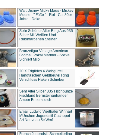
Walt Disney Micky Maus - Mickey
Mouse - " Füße " - Rot - Ca. 80er
Jahre - Deko
Sehr Schöner Alter Ring Aus 935
Silber Mit Weißen Und
Rubinfarbenen Steinen
Bronzefigur Vintage American
Football Pokal Marmor - Sockel
Signiert Milo
20 X Triglides 4 Webgürtel
Handtaschen Geldbeutel Ring
Verschluss Haken Schieber
Sehr Alter Silber 835 Fischpunze
Fischland Bernsteinanhänger
Amber Butterscotch
Email Ludwig Vierthaler Winhart
MÜnchen Jugendstil Cachepot
Art Nouveau 5c Wmf
French Jugendstil Schmetterling