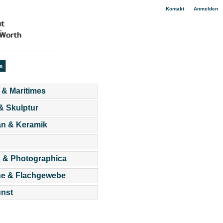
|
Kontakt
Anmelden
 & Maritimes
 & Skulptur
an & Keramik
 & Photographica
he & Flachgewebe
nst