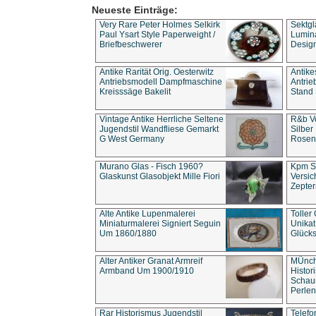
Neueste Einträge:
Very Rare Peter Holmes Selkirk
Sektgl
Paul Ysart Style Paperweight /
Lumina
Briefbeschwerer
Design
Antike Rarität Orig. Oesterwitz
Antike
Antriebsmodell Dampfmaschine
Antri
Kreisssäge Bakelit
Stand 
Vintage Antike Herrliche Seltene
R&b Vo
Jugendstil Wandfliese Gemarkt
Silber
G West Germany
Rosenm
Murano Glas - Fisch 1960?
Kpm S
Glaskunst Glasobjekt Mille Fiori
Versic
Zepter
Alte Antike Lupenmalerei
Toller
Miniaturmalerei Signiert Seguin
Unika
Um 1860/1880
Glücks
Alter Antiker Granat Armreif
MÜnch
Armband Um 1900/1910
Histor
Schaum
Perlen
Rar Historismus Jugendstil
Telefo