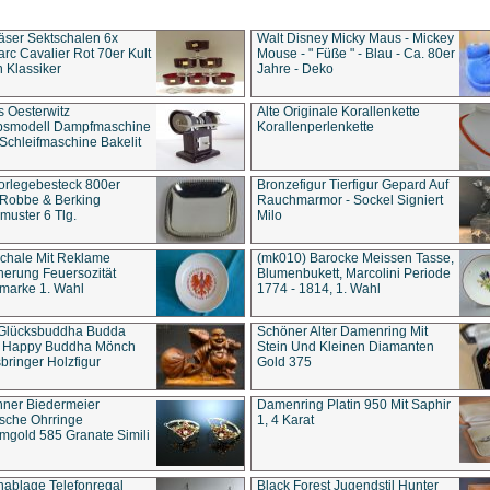
äser Sektschalen 6x
Walt Disney Micky Maus - Mickey
rc Cavalier Rot 70er Kult
Mouse - " Füße " - Blau - Ca. 80er
 Klassiker
Jahre - Deko
s Oesterwitz
Alte Originale Korallenkette
ebsmodell Dampfmaschine
Korallenperlenkette
Schleifmaschine Bakelit
rlegebesteck 800er
Bronzefigur Tierfigur Gepard Auf
 Robbe & Berking
Rauchmarmor - Sockel Signiert
uster 6 Tlg.
Milo
chale Mit Reklame
(mk010) Barocke Meissen Tasse,
herung Feuersozität
Blumenbukett, Marcolini Periode
marke 1. Wahl
1774 - 1814, 1. Wahl
 Glücksbuddha Budda
Schöner Alter Damenring Mit
t Happy Buddha Mönch
Stein Und Kleinen Diamanten
bringer Holzfigur
Gold 375
ner Biedermeier
Damenring Platin 950 Mit Saphir
ische Ohrringe
1, 4 Karat
gold 585 Granate Simili
nablage Telefonregal
Black Forest Jugendstil Hunter