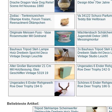
Drache Dragon Vase Dog Relief
Design 60er 70er Jahre
Scene Art Nouveau 1880
Zodiac - Tierkreiszeichen
Va 34122 Schuco Parfum 
Öllampe Krebs, Forum Traiani,
Teddy Bär Hellbraun
Reenactment Öllämpchen
Originale Meissen Fuss - Vase
Wächtersbach Schälche
Rosenmuster Mit Goldrand
Jugendstil Dekor 1865
Messingmontur
Bauhaus Tripod Steh Lampe
2x Bauhaus Tripod Steh
Holz Dreibein Spot Art Deco
Dreibein Stativ Art Deco L
Vintage Design Leuchte
Vintage Studio Leucht
Alter Großer Barometer 21 Cm
Ungerades 6 Ender Reh
Mit Holzfassung, Glas
Roe Deer Trophy 242 G
Geschliffen Vintage 5319 19
Ungerades 6 Ender Rehgeweih
Schönes 6 Ender Rehge
Roe Deer Trophy 194 G
Roe Deer Trophy 186 G
Beliebteste Artikel:
Tripod Stehlampe Scheinwerfer
Ka
Stehleuchte Dreibein Holz Stativ
An