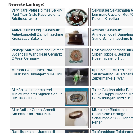
Neueste Einträge:
Very Rare Peter Holmes Selkirk
Sektgläser Sektschalen 
Paul Ysart Style Paperweight /
Luminarc Cavalier Rot 70
Briefbeschwerer
Design Klassiker
Antike Rarität Orig. Oesterwitz
Antikes Oesterwitz
Antriebsmodell Dampfmaschine
Antriebsmodell Dampfma
Kreisssäge Bakelit
Stand Schleifmaschine Ba
Vintage Antike Herrliche Seltene
R&b Vorlegebesteck 800
Jugendstil Wandfliese Gemarkt
Silber Robbe & Berking
G West Germany
Rosenmuster 6 Tlg.
Murano Glas - Fisch 1960?
Kpm Schale Mit Reklame
Glaskunst Glasobjekt Mille Fiori
Versicherung Feuersozitä
Zeptermarke 1. Wahl
Alte Antike Lupenmalerei
Toller Glücksbuddha Bu
Miniaturmalerei Signiert Seguin
Unikat Happy Buddha M
Um 1860/1880
Glücksbringer Holzfigur
Alter Antiker Granat Armreif
MÜnchner Biedermeier
Armband Um 1900/1910
Historische Ohrringe
Schaumgold 585 Granate 
Perlen
Rar Historismus Jugendstil
Telefonablage Telefonreg