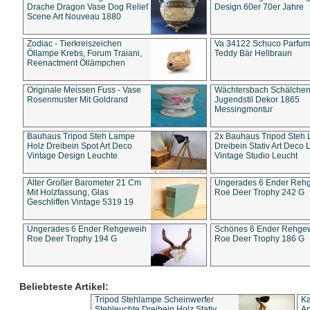
Drache Dragon Vase Dog Relief
Design 60er 70er Jahre
Scene Art Nouveau 1880
Zodiac - Tierkreiszeichen
Va 34122 Schuco Parfum 
Öllampe Krebs, Forum Traiani,
Teddy Bär Hellbraun
Reenactment Öllämpchen
Originale Meissen Fuss - Vase
Wächtersbach Schälche
Rosenmuster Mit Goldrand
Jugendstil Dekor 1865
Messingmontur
Bauhaus Tripod Steh Lampe
2x Bauhaus Tripod Steh
Holz Dreibein Spot Art Deco
Dreibein Stativ Art Deco L
Vintage Design Leuchte
Vintage Studio Leucht
Alter Großer Barometer 21 Cm
Ungerades 6 Ender Reh
Mit Holzfassung, Glas
Roe Deer Trophy 242 G
Geschliffen Vintage 5319 19
Ungerades 6 Ender Rehgeweih
Schönes 6 Ender Rehge
Roe Deer Trophy 194 G
Roe Deer Trophy 186 G
Beliebteste Artikel:
Tripod Stehlampe Scheinwerfer
Ka
Stehleuchte Dreibein Holz Stativ
An