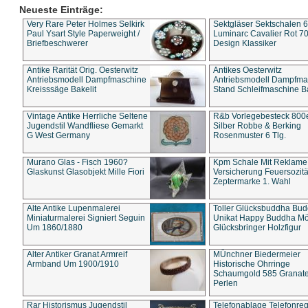
Neueste Einträge:
Very Rare Peter Holmes Selkirk
Sektgläser Sektschalen 
Paul Ysart Style Paperweight /
Luminarc Cavalier Rot 70
Briefbeschwerer
Design Klassiker
Antike Rarität Orig. Oesterwitz
Antikes Oesterwitz
Antriebsmodell Dampfmaschine
Antriebsmodell Dampfma
Kreisssäge Bakelit
Stand Schleifmaschine Ba
Vintage Antike Herrliche Seltene
R&b Vorlegebesteck 800
Jugendstil Wandfliese Gemarkt
Silber Robbe & Berking
G West Germany
Rosenmuster 6 Tlg.
Murano Glas - Fisch 1960?
Kpm Schale Mit Reklame
Glaskunst Glasobjekt Mille Fiori
Versicherung Feuersozitä
Zeptermarke 1. Wahl
Alte Antike Lupenmalerei
Toller Glücksbuddha Bu
Miniaturmalerei Signiert Seguin
Unikat Happy Buddha M
Um 1860/1880
Glücksbringer Holzfigur
Alter Antiker Granat Armreif
MÜnchner Biedermeier
Armband Um 1900/1910
Historische Ohrringe
Schaumgold 585 Granate 
Perlen
Rar Historismus Jugendstil
Telefonablage Telefonreg