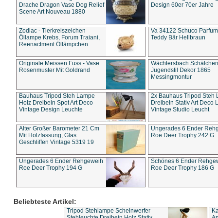
Drache Dragon Vase Dog Relief
Design 60er 70er Jahre
Scene Art Nouveau 1880
Zodiac - Tierkreiszeichen
Va 34122 Schuco Parfum 
Öllampe Krebs, Forum Traiani,
Teddy Bär Hellbraun
Reenactment Öllämpchen
Originale Meissen Fuss - Vase
Wächtersbach Schälche
Rosenmuster Mit Goldrand
Jugendstil Dekor 1865
Messingmontur
Bauhaus Tripod Steh Lampe
2x Bauhaus Tripod Steh
Holz Dreibein Spot Art Deco
Dreibein Stativ Art Deco L
Vintage Design Leuchte
Vintage Studio Leucht
Alter Großer Barometer 21 Cm
Ungerades 6 Ender Reh
Mit Holzfassung, Glas
Roe Deer Trophy 242 G
Geschliffen Vintage 5319 19
Ungerades 6 Ender Rehgeweih
Schönes 6 Ender Rehge
Roe Deer Trophy 194 G
Roe Deer Trophy 186 G
Beliebteste Artikel:
Tripod Stehlampe Scheinwerfer
Ka
Stehleuchte Dreibein Holz Stativ
An