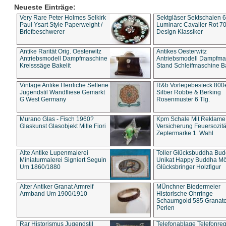
Neueste Einträge:
Very Rare Peter Holmes Selkirk
Sektgläser Sektschalen 
Paul Ysart Style Paperweight /
Luminarc Cavalier Rot 70
Briefbeschwerer
Design Klassiker
Antike Rarität Orig. Oesterwitz
Antikes Oesterwitz
Antriebsmodell Dampfmaschine
Antriebsmodell Dampfma
Kreisssäge Bakelit
Stand Schleifmaschine Ba
Vintage Antike Herrliche Seltene
R&b Vorlegebesteck 800
Jugendstil Wandfliese Gemarkt
Silber Robbe & Berking
G West Germany
Rosenmuster 6 Tlg.
Murano Glas - Fisch 1960?
Kpm Schale Mit Reklame
Glaskunst Glasobjekt Mille Fiori
Versicherung Feuersozitä
Zeptermarke 1. Wahl
Alte Antike Lupenmalerei
Toller Glücksbuddha Bu
Miniaturmalerei Signiert Seguin
Unikat Happy Buddha M
Um 1860/1880
Glücksbringer Holzfigur
Alter Antiker Granat Armreif
MÜnchner Biedermeier
Armband Um 1900/1910
Historische Ohrringe
Schaumgold 585 Granate 
Perlen
Rar Historismus Jugendstil
Telefonablage Telefonreg